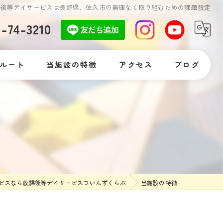
課後等デイサービスは長野県、佐久市の無理なく取り組むための課題設定
7-74-3210
ルート
当施設の特徴
アクセス
ブログ
自閉症
コラム
発達障がい
落ち着きがない
体験
ビスなら放課後等デイサービスついんずくらぶ
当施設の特徴
支援