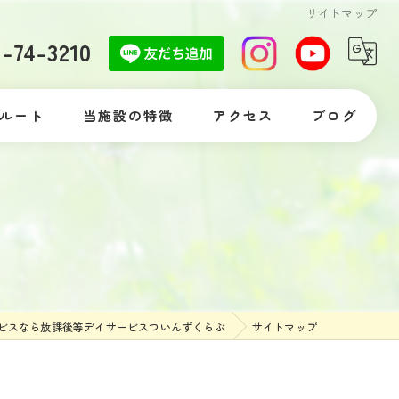
サイトマップ
7-74-3210
ルート
当施設の特徴
アクセス
ブログ
自閉症
コラム
発達障がい
落ち着きがない
体験
ビスなら放課後等デイサービスついんずくらぶ
サイトマップ
支援