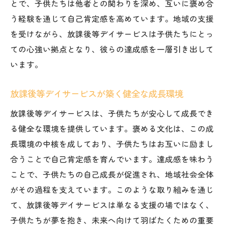
とで、子供たちは他者との関わりを深め、互いに褒め合
個別対応で引き出す子供たちの力
う経験を通じて自己肯定感を高めています。地域の支援
地域社会全体で支える成長環境
を受けながら、放課後等デイサービスは子供たちにとっ
未来に向けた子供たちの自立支援プログラ
ての心強い拠点となり、彼らの達成感を一層引き出して
ム
います。
褒められることで生まれる自己肯定感と達成感
放課後等デイサービスが築く健全な成長環境
のサイクル
褒め合いがもたらすポジティブな学びの連
放課後等デイサービスは、子供たちが安心して成長でき
鎖
る健全な環境を提供しています。褒める文化は、この成
長環境の中核を成しており、子供たちはお互いに励まし
自己肯定感を育む褒め方の工夫
合うことで自己肯定感を育んでいます。達成感を味わう
達成感を感じることで芽生える自信
ことで、子供たちの自己成長が促進され、地域社会全体
褒められる喜びが次の挑戦を促す理由
がその過程を支えています。このような取り組みを通じ
放課後等デイサービスでの褒め合いの実践
て、放課後等デイサービスは単なる支援の場ではなく、
自己肯定感と達成感が生む未来への希望
子供たちが夢を抱き、未来へ向けて羽ばたくための重要