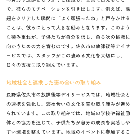
文化
で、彼らのモチベーションを引き出します。例えば、課
成功体験がもたらす自己肯定感の高まり
題をクリアした瞬間に「よく頑張ったね」と声をかける
子供たちによる成功体験の共有とその効果
ことは、彼らにとって大きな励みとなります。このよう
放課後等デイサービスの成功体験の事例紹
な積み重ねが、子供たちが自分を信じ、自ら次の挑戦に
介
向かうための力を育むのです。佐久市の放課後等デイサ
共有文化が生む地域との深いつながり
ービスでは、スタッフがこの褒める文化を大切にし、
チームとして成功を分かち合う喜び
日々の支援に取り組んでいます。
個々の成功が放課後等デイサービスに与え
地域社会と連携した褒め合いの取り組み
る影響
長野県佐久市の放課後等デイサービスでは、地域社会と
子供たちの成長を後押しする佐久市の放課後等
の連携を強化し、褒め合いの文化を育む取り組みが進め
デイサービス
られています。この取り組みでは、地域の学校や福祉団
佐久市での放課後等デイサービスの役割
体との協力を通じて、子供たちが自分の成長を実感しや
地域に根ざした成長支援の実践例
すい環境を整えています。地域のイベントに参加するこ
放課後等デイサービスが持つ教育的価値