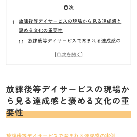
目次
放課後等デイサービスの現場から見る達成感と
褒める文化の重要性
放課後等デイサービスで育まれる達成感の
実例
褒める文化が子供たちの成長に及ぼす影響
現場での成功体験を通じた自己肯定感の向
上
放課後等デイサービスの現場か
スタッフが果たす役割と褒めることの効果
ら見る達成感と褒める文化の重
地域社会と連携した褒め合いの取り組み
要性
放課後等デイサービスが築く健全な成長環
境
佐久市での放課後等デイサービスが育む子供た
放課後等デイサービスで育まれる達成感の実例