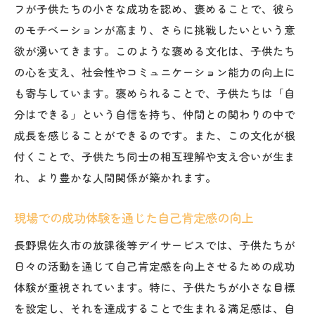
フが子供たちの小さな成功を認め、褒めることで、彼ら
放課後等デイサービスでの褒める文化の形
のモチベーションが高まり、さらに挑戦したいという意
成
欲が湧いてきます。このような褒める文化は、子供たち
褒めることが子供たちの未来に与える影響
の心を支え、社会性やコミュニケーション能力の向上に
スタッフと保護者の協力による褒め合い環
も寄与しています。褒められることで、子供たちは「自
境の整備
分はできる」という自信を持ち、仲間との関わりの中で
子供たちの可能性を引き出す褒める技術
成長を感じることができるのです。また、この文化が根
地域に根ざした放課後等デイサービスが提供す
付くことで、子供たち同士の相互理解や支え合いが生ま
る多様な体験
れ、より豊かな人間関係が築かれます。
地域資源を活用した学びと遊びの融合
現場での成功体験を通じた自己肯定感の向上
佐久市ならではの放課後等デイサービスの
魅力
長野県佐久市の放課後等デイサービスでは、子供たちが
日々の活動を通じて自己肯定感を向上させるための成功
多様な体験がもたらす子供たちの成長物語
体験が重視されています。特に、子供たちが小さな目標
放課後等デイサービスでのユニークなアク
を設定し、それを達成することで生まれる満足感は、自
ティビティ