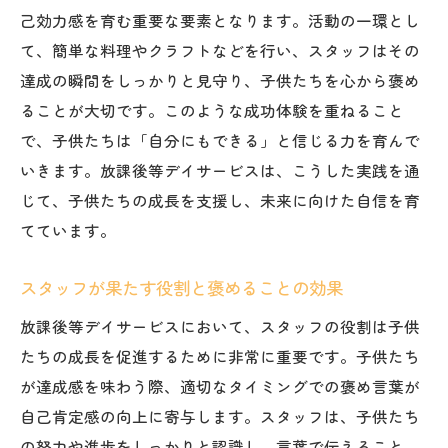
己効力感を育む重要な要素となります。活動の一環とし
地域との連携がもたらす新しい学びの場
て、簡単な料理やクラフトなどを行い、スタッフはその
佐久市の自然環境を活かした成長プログラ
達成の瞬間をしっかりと見守り、子供たちを心から褒め
ム
ることが大切です。このような成功体験を重ねること
達成感を通じて見つける子供たちの可能性と未
で、子供たちは「自分にもできる」と信じる力を育んで
来
いきます。放課後等デイサービスは、こうした実践を通
達成感がもたらす自己成長のメカニズム
じて、子供たちの成長を支援し、未来に向けた自信を育
放課後等デイサービスでの潜在能力の発掘
てています。
成功体験を重ねることの意味と価値
スタッフが果たす役割と褒めることの効果
子供たちが自らの可能性を見出す瞬間
放課後等デイサービスにおいて、スタッフの役割は子供
未来を描く力を育む放課後等デイサービス
たちの成長を促進するために非常に重要です。子供たち
の役割
が達成感を味わう際、適切なタイミングでの褒め言葉が
達成感を糧にした新たな挑戦のサポート
自己肯定感の向上に寄与します。スタッフは、子供たち
放課後等デイサービスで築く成功体験と共有の
の努力や進歩をしっかりと認識し、言葉で伝えること