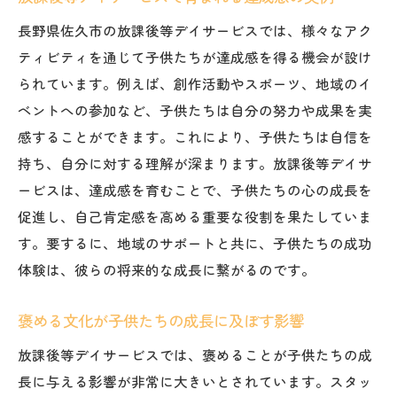
ちの自信と成長
長野県佐久市の放課後等デイサービスでは、様々なアク
地方特有の放課後等デイサービスの利点
ティビティを通じて子供たちが達成感を得る機会が設け
信州の自然を活かした自信育成プログラム
られています。例えば、創作活動やスポーツ、地域のイ
個々の成長を支える放課後等デイサービス
ベントへの参加など、子供たちは自分の努力や成果を実
の取り組み
感することができます。これにより、子供たちは自信を
地域の子供たちが主役となる成長のステー
持ち、自分に対する理解が深まります。放課後等デイサ
ジ
ービスは、達成感を育むことで、子供たちの心の成長を
佐久市における成功体験共有の実践例
促進し、自己肯定感を高める重要な役割を果たしていま
放課後等デイサービスがもたらす地域社会
す。要するに、地域のサポートと共に、子供たちの成功
への貢献
体験は、彼らの将来的な成長に繋がるのです。
褒めることが子供たちの自己肯定感を高める理
褒める文化が子供たちの成長に及ぼす影響
由とは
放課後等デイサービスでは、褒めることが子供たちの成
褒められることで生まれる安心感と自信
長に与える影響が非常に大きいとされています。スタッ
自己肯定感向上のための具体的な褒め方