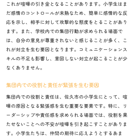
これが喧嘩の引き金となることがあります。小学生はま
こだわりがもたらす創造性と問題解決能力
だ感情のコントロールが未熟なため、簡単に感情的な反
他害行為を防ぐための佐久市の教育的アプロー
応を示し、相手に対して攻撃的な態度をとることがあり
チ
ます。また、学校内での集団行動が求められる場面で
佐久市の学校で行われる予防教育の実践例
は、自分の意見が尊重されないと感じることが多く、こ
れが対立を生む要因となります。コミュニケーションス
感情教育が他害行為を減らす鍵となる理由
キルの不足も影響し、意図しない対立が起こることが少
地域の専門家との連携による支援体制
なくありません。
他害行為を未然に防ぐ親子のコミュニケー
ション法
集団内での役割と責任が緊張を生む要因
教師と生徒の信頼関係構築がもたらす効果
集団内での役割と責任は、佐久市の小学生にとって、喧
他害行為の兆候を早期に発見するための取
嘩の原因となる緊張感を生む重要な要素です。特に、リ
り組み
ーダーシップや責任感を求められる場面では、役割を果
小学生の喧嘩から見える集団内でのコミュニケ
たせないことへの不安が喧嘩を引き起こすことがありま
ーションの課題
す。小学生たちは、仲間の期待に応えようとするあま