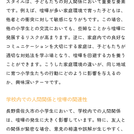
スタイルは、子どもたちの対人関係において重要な要素
セス
です。例えば、喧嘩が多い家庭環境で育った子どもは、
喧嘩を通じて学ぶ感情のコントロール
他者との衝突に対して敏感になりがちです。この場合、
対立を通して得られる自己理解の深まり
他の小学生との交流においても、些細なことから喧嘩に
他者との意見の違いを尊重する力
発展するリスクが高まります。逆に、家庭内での良好な
喧嘩から得るコミュニケーション改善のヒ
コミュニケーションを大切にする家庭は、子どもたちが
ント
適切な対処法を学ぶ場となり、喧嘩を回避する力を養う
仲直りのプロセスから学ぶ友情の大切さ
ことができます。こうした家庭環境の違いが、同じ地域
喧嘩が自己反省の機会となる理由
に育つ小学生たちの行動にどのように影響を与えるの
か、興味深いテーマです。
小学生が持つこだわりを理解するためのヒント
こだわりが形作る小学生の個性
学校内での人間関係と喧嘩の関連性
こだわりを受け入れる家庭環境の重要性
長野県佐久市の小学生において、学校内での人間関係
教育現場でのこだわりへのアプローチ方法
は、喧嘩の発生に大きく影響しています。特に、友人と
友人同士でのこだわりの理解と対話
の関係が緊密な場合、意見の相違や誤解が生じやすく、
こだわりを成長に繋げるための指導法