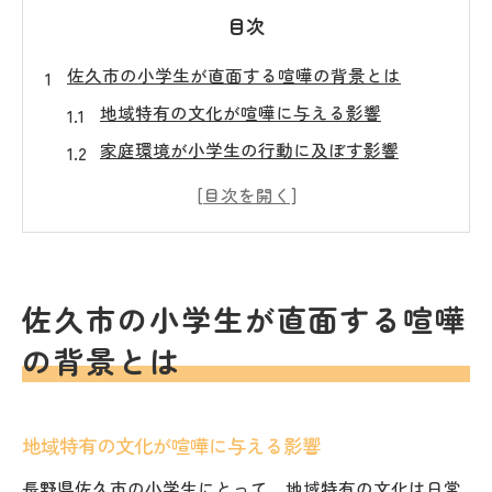
目次
佐久市の小学生が直面する喧嘩の背景とは
地域特有の文化が喧嘩に与える影響
家庭環境が小学生の行動に及ぼす影響
学校内での人間関係と喧嘩の関連性
集団内での役割と責任が緊張を生む要因
ストレスと感情の管理が喧嘩に繋がる理由
友人関係の変化がもたらす喧嘩の可能性
佐久市の小学生が直面する喧嘩
小学生のこだわりが喧嘩に与える影響を考察す
の背景とは
る
個人のこだわりが引き起こす摩擦の原因
地域特有の文化が喧嘩に与える影響
価値観の違いが喧嘩を招く要因
交友関係に現れるこだわりの傾向
長野県佐久市の小学生にとって、地域特有の文化は日常