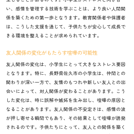
学校内でのコミュニケーション促進プログ
い、感情を管理する技術を学ぶことは、より良い人間関
ラム
係を築くための第一歩となります。教育関係者や保護者
効果的なフィードバックを通じたコミュニ
は、こうした支援を通じて、子供たちが安心して成長で
ケーションの改善
きる環境を整えることが求められています。
集団活動での役割分担の重要性
友人関係の変化がもたらす喧嘩の可能性
異文化理解を通じて広がるコミュニケーシ
ョン力
友人関係の変化は、小学生にとって大きなストレス要因
となります。特に、長野県佐久市の小学生は、仲間との
関わりが深い一方で、友情のもつれや新しい友人との出
会いによって、対人関係が変わることがあります。こう
した変化は、時に誤解や嫉妬を生み出し、喧嘩の原因と
なることがあります。友人関係の不安定さは、感情の波
が押し寄せる瞬間でもあり、その結果として喧嘩が誘発
されるのです。子供たちにとって、友人との関係を築く