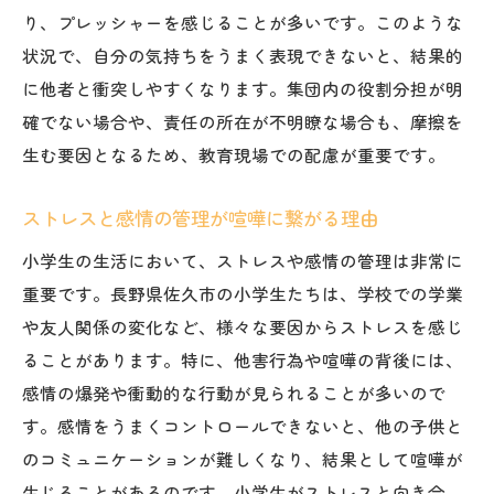
喧嘩が示す集団内コミュニケーションの不
り、プレッシャーを感じることが多いです。このような
足
状況で、自分の気持ちをうまく表現できないと、結果的
誤解を生む原因とその解消法
に他者と衝突しやすくなります。集団内の役割分担が明
集団内のリーダーシップと喧嘩の関連性
確でない場合や、責任の所在が不明瞭な場合も、摩擦を
生む要因となるため、教育現場での配慮が重要です。
コミュニケーションスキル向上のための教
育法
ストレスと感情の管理が喧嘩に繋がる理由
友達関係における情報共有の重要性
小学生の生活において、ストレスや感情の管理は非常に
集団での協力性を高めるための活動
重要です。長野県佐久市の小学生たちは、学校での学業
より良い小学生のコミュニケーションを実現す
や友人関係の変化など、様々な要因からストレスを感じ
るための提案
ることがあります。特に、他害行為や喧嘩の背後には、
小学生向けコミュニケーションワークショ
感情の爆発や衝動的な行動が見られることが多いので
ップの提案
す。感情をうまくコントロールできないと、他の子供と
親子でのコミュニケーションの質を高める
のコミュニケーションが難しくなり、結果として喧嘩が
方法
生じることがあるのです。小学生がストレスと向き合