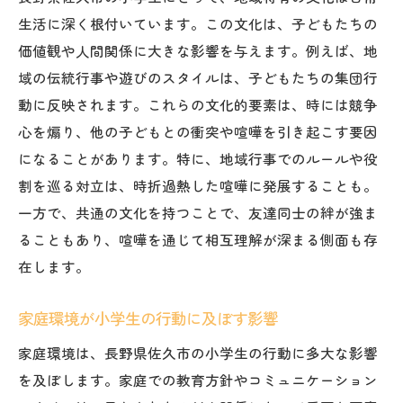
こだわりが喧嘩の頻度に及ぼす影響
生活に深く根付いています。この文化は、子どもたちの
価値観や人間関係に大きな影響を与えます。例えば、地
自己表現の一環としてのこだわり
域の伝統行事や遊びのスタイルは、子どもたちの集団行
こだわりの強さが友情に与える影響
動に反映されます。これらの文化的要素は、時には競争
集団生活における小学生の他害行為のメカニズ
心を煽り、他の子どもとの衝突や喧嘩を引き起こす要因
ム
になることがあります。特に、地域行事でのルールや役
他害行為が生まれる環境的要因
割を巡る対立は、時折過熱した喧嘩に発展することも。
心理的ストレスが他害行為を誘発する理由
一方で、共通の文化を持つことで、友達同士の絆が強ま
集団内の力関係が他害行為に影響を及ぼす
ることもあり、喧嘩を通じて相互理解が深まる側面も存
友達との競争心が他害行為を生む要因
在します。
他害行為の背後にあるコミュニケーション
家庭環境が小学生の行動に及ぼす影響
不足
集団内での孤立感が他害行為に繋がる時
家庭環境は、長野県佐久市の小学生の行動に多大な影響
を及ぼします。家庭での教育方針やコミュニケーション
佐久市の小学生が喧嘩を通じて学ぶ成長のプロ