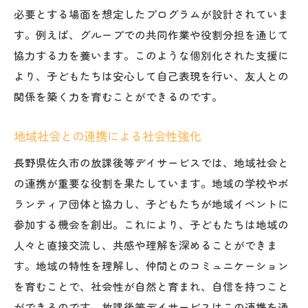
地元特産品を用いた佐久市の実践活動が生む影
必要とする場面を想定したプログラムが設計されていま
響
す。例えば、グループでの共同作業や役割分担を通じて
地元特産品を活用した実践的な学び
協力する力を養います。このような個別化された支援に
地域資源を活かした子どもたちの創造活動
より、子どもたちは安心して自己表現を行い、友人との
特産品を通じた地域理解の深化
関係を築く力を育むことができるのです。
地元の農産物を用いた体験型教育
地域社会との連携による社会性強化
特産品がもたらす地域とのつながり
長野県佐久市の放課後等デイサービスでは、地域社会と
地域経済と教育の融合モデル
の連携が重要な役割を果たしています。地域の学校やボ
佐久市の放課後等デイサービスがもたらす地域
ランティア団体と協力し、子どもたちが地域イベントに
との共生
参加する機会を創出。これにより、子どもたちは地域の
地域社会と共に歩む放課後等デイサービス
人々と直接交流し、共感や理解を深めることができま
共生を促進する地域ネットワークの構築
す。地域の特性を理解し、仲間とのコミュニケーション
地域資源を活用した共生活動の実践
を育むことで、社会性が自然と育まれ、自信を持つこと
共生を通じて得られる地域のサポート
ができるのです。放課後等デイサービスはこの連携を通