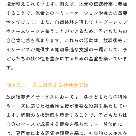
境が整えられています。例えば、地元の伝統行事に参加
コミュニケーション能力を高める活動内容
することで、他者とのコミュニケーションや協力の重要
グループ活動を通じた対話力の向上
性を学びます。また、自然体験を通じてリーダーシップ
放課後等デイサービスが提供する交流の場
やチームワークを養うことができるため、子どもたちの
他者理解を深めるコミュニケーション支援
自己肯定感も高まります。これらの活動は、放課後等デ
共感力を育むプログラムの実践
イサービスが提供する個別最適な支援の一環として、子
未来を見据えた佐久市の放課後等デイサービス
どもたちの社会性を豊かにするための基盤を築いていま
の自立支援
す。
自立に向けたステップバイステップの支援
個々のニーズに対応する社会性支援
将来の可能性を広げるための基盤作り
個性を活かした自立支援プログラム
放課後等デイサービスにおいては、各子どもたちの特性
やニーズに応じた社会性支援が重要な役割を果たしてい
長期的な成長を見据えた教育方針
ます。個別の支援計画を策定することで、子どもたちは
未来の選択肢を増やすためのサポート
自分のペースで成長する機会を得られます。具体的に
社会で自立するためのスキル育成
は、専門家による評価や観察を基に、社会的なスキルを