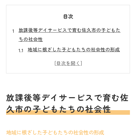
目次
放課後等デイサービスで育む佐久市の子どもた
ちの社会性
地域に根ざした子どもたちの社会性の形成
放課後等デイサービスが提供する多様なプ
ログラム
佐久市の特性を活かした社会性の育成法
個々のニーズに対応する社会性支援
放課後等デイサービスで育む佐
地域社会との連携による社会性強化
久市の子どもたちの社会性
佐久市の文化と自然を通じた社会性学習
個別最適な支援が鍵佐久市での放課後等デイサ
ービスの魅力
地域に根ざした子どもたちの社会性の形成