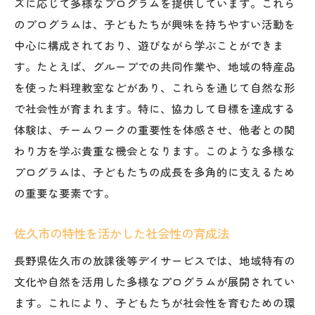
ズに応じて多様なプログラムを提供しています。これら
環境学習が子どもに与える影響
のプログラムは、子どもたちが興味を持ちやすい活動を
佐久市の文化財を用いた教育
中心に構成されており、遊びながら学ぶことができま
す。たとえば、グループでの共同作業や、地域の特産品
地域イベント参加が促す佐久市の放課後等デイ
を使った料理教室などがあり、これらを通じて自然な形
サービスの社会性
で社会性が育まれます。特に、協力して目標を達成する
地域イベントによる交流機会の提供
体験は、チームワークの重要性を体感させ、他者との関
社会性を育む実際のフィールド体験
わり方を学ぶ貴重な機会となります。このような多様な
地域社会と子どもたちの双方向の関わり
プログラムは、子どもたちの成長を多角的に支えるため
イベント参加を通じた自主性の向上
の重要な要素です。
コミュニティとの連携による成長
佐久市の特性を活かした社会性の育成法
地域イベントが子どもたちに与える影響
佐久市の放課後等デイサービスで磨かれるコミ
長野県佐久市の放課後等デイサービスでは、地域特有の
ュニケーション能力
文化や自然を活用した多様なプログラムが展開されてい
子どもたちの対人スキルを強化する方法
ます。これにより、子どもたちが社会性を育むための環