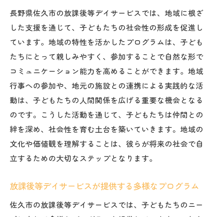
子どもたちの成長を促す個別最適化の手法
長野県佐久市の放課後等デイサービスでは、地域に根ざ
佐久市の放課後等デイサービスの特色
した支援を通じて、子どもたちの社会性の形成を促進し
個々のニーズに応じたパーソナライズド支
ています。地域の特性を活かしたプログラムは、子ども
援
たちにとって親しみやすく、参加することで自然な形で
専門スタッフによるサポート体制
コミュニケーション能力を高めることができます。地域
行事への参加や、地元の施設との連携による実践的な活
佐久市特有のプログラムが持つ魅力
動は、子どもたちの人間関係を広げる重要な機会となる
放課後等デイサービスによる個別最適支援
のです。こうした活動を通じて、子どもたちは仲間との
の重要性
絆を深め、社会性を育む土台を築いていきます。地域の
自然と文化を活かした佐久市の放課後等デイサ
文化や価値観を理解することは、彼らが将来の社会で自
ービスの実践
立するための大切なステップとなります。
地域の自然を活用した学びの場
文化体験を通じた社会性育成
放課後等デイサービスが提供する多様なプログラム
自然環境を活かしたプログラムの魅力
佐久市の放課後等デイサービスでは、子どもたちのニー
地域の伝統文化と子どもたちの関わり