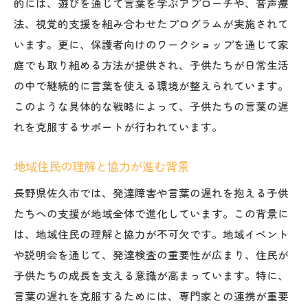
的には、遊びを通じて言葉を学ぶアプローチや、音声療
言葉の遅れを克服するための佐久市の発展的ア
法、視覚的支援を組み合わせたプログラムが実施されて
プローチ
います。更に、保護者向けのワークショップを通じて家
言葉の遅れに特化した新しい支援方法
庭でも取り組める方法が提供され、子供たちが日常生活
親子で取り組む家庭での支援策
の中で継続的に言葉を使える環境が整えられています。
専門家による最新の支援技術の導入
このような具体的な戦略によって、子供たちの言葉の遅
多様なニーズに応じた柔軟な支援
れを克服するサポートが行われています。
地域と学校が協力する言葉の支援
地域住民の理解と協力が進む背景
言葉の遅れに対する理解を深める活動
佐久市における発達障害支援の重要性と地域連
長野県佐久市では、発達障害や言葉の遅れを抱える子供
携の力
たちへの支援が地域全体で進化しています。この背景に
発達障害支援がもたらす地域への影響
は、地域住民の理解と協力が不可欠です。地域イベント
や説明会を通じて、発達検査の重要性が広まり、住民が
地域全体が支援に取り組む意義
子供たちの成長を支える意識が高まっています。特に、
連携による支援の質の向上
言葉の遅れを克服するためには、専門家との連携が重要
地域活動が支援の基盤を強化