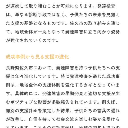
地域連携を活かした支援の実例
が連携して取り組むことが可能になります。発達検査
持続可能な支援体制の確立
は、単なる診断手段ではなく、子供たちの未来を見据え
た支援の基盤となるものです。佐久市の取り組みを通じ
プログラムの効果を高めるための工夫
て、地域全体が一丸となって発達障害に立ち向かう姿勢
未来志向の支援プログラム
が強化されていくのです。
地域全体を巻き込む支援の意義
子供たちの潜在能力を引き出す佐久市の発達支
成功事例から見る支援の進化
援の最前線
長野県佐久市において、発達障害を持つ子供たちへの支
潜在能力を活かすための環境整備
援は年々進化しています。特に発達検査を通じた成功事
個々の特性に応じた支援の工夫
例は、地域全体の支援体制を強化するカギとなっていま
地域の専門家が集結した支援チーム
す。具体的には、発達障害の早期発見と適切な支援が生
佐久市の取り組みが生む未来の可能性
むポジティブな影響が多数報告されています。例えば、
支援対象の拡大と多様化するニーズ
個別の支援計画を策定した結果、子供たちの言葉の遅れ
が改善し、自信を持って社会交流を楽しむ姿が見受けら
最前線で活躍する支援者たちの思い
れています。これらの成功事例は、地域の関与と協力の