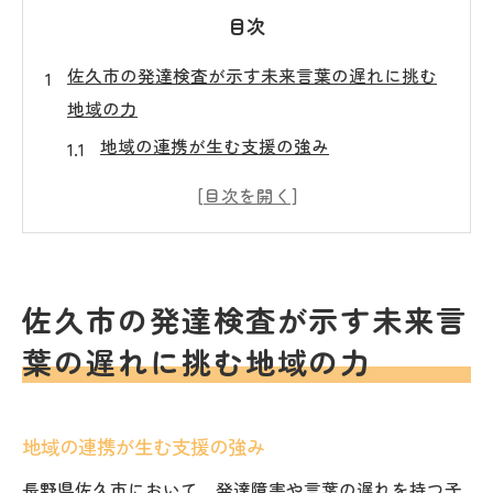
目次
佐久市の発達検査が示す未来言葉の遅れに挑む
地域の力
地域の連携が生む支援の強み
言葉の遅れを克服するための具体的な戦略
地域住民の理解と協力が進む背景
佐久市における発達検査の役割とその重要
性
佐久市の発達検査が示す未来言
成功事例から見る支援の進化
葉の遅れに挑む地域の力
支援活動における課題と今後の展望
地域全体で支える佐久市の発達障害支援とその
実績
地域の連携が生む支援の強み
支援の現状と地域の取り組み
長野県佐久市において、発達障害や言葉の遅れを持つ子