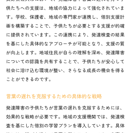
地域全体での情報共有の重要性
供たちへの支援は、地域の協力によって強化されていま
家庭と地域が一体となった支援のあり方
す。学校、保護者、地域の専門家が連携し、個別支援計
実績が示す支援の成果とその意義
画を構築することで、子供たちが必要とする支援が的確
に提供されています。この連携により、発達検査の結果
発達障害の理解を深める地域イベント
を基にした具体的なアプローチが可能となり、支援の質
未来を見据えた支援プログラムの開発
が向上します。地域住民が自らの理解を深め、発達障害
発達検査を基にした佐久市の個別支援計画の構
についての認識を共有することで、子供たちが安心して
築と成功事例
社会に溶け込む環境が整い、さらなる成長の機会を得る
個別支援計画の立案プロセス
ことができるのです。
成功事例が示す効果的なアプローチ
発達検査データの活用方法
言葉の遅れを克服するための具体的な戦略
個別支援計画がもたらす具体的な成果
発達障害の子供たちが言葉の遅れを克服するためには、
関係者連携による支援の質の向上
効果的な戦略が必要です。地域の支援機関では、発達検
未来の支援計画に活かすべき教訓
査を基にした個別の学習プランを導入しています。具体