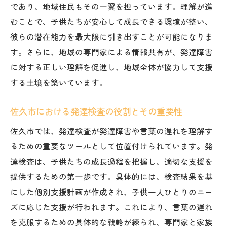
であり、地域住民もその一翼を担っています。理解が進
地域住民の意識改革とその成果
むことで、子供たちが安心して成長できる環境が整い、
未来の地域支援モデルとしての佐久市
彼らの潜在能力を最大限に引き出すことが可能になりま
発達検査が佐久市の子供たちにもたらす未来の
す。さらに、地域の専門家による情報共有が、発達障害
可能性
に対する正しい理解を促進し、地域全体が協力して支援
発達検査の結果が支援に及ぼす影響
する土壌を築いています。
可能性を引き出すための具体的施策
佐久市における発達検査の役割とその重要性
子供たちの成長を支える地域の役割
佐久市では、発達検査が発達障害や言葉の遅れを理解す
発達検査データを活用した未来予測
るための重要なツールとして位置付けられています。発
子供たちの可能性を広げる支援の方向性
達検査は、子供たちの成長過程を把握し、適切な支援を
将来の社会における発達検査の重要性
提供するための第一歩です。具体的には、検査結果を基
佐久市の発達障害支援プログラムが未来を切り
にした個別支援計画が作成され、子供一人ひとりのニー
開く理由
ズに応じた支援が行われます。これにより、言葉の遅れ
支援プログラムの構築と実践
を克服するための具体的な戦略が練られ、専門家と家族