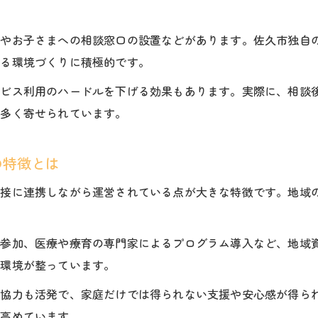
放課後等デイサービスのサポート体制と相談窓口
保護者目線で選ぶ放課後等デイサービスのメリット
者やお子さまへの相談窓口の設置などがあります。佐久市独自
放課後等デイサービス利用のトラブル回避法
せる環境づくりに積極的です。
もし佐久市でデイサービスを探すなら知っておきたい点
ービス利用のハードルを下げる効果もあります。実際に、相談
佐久市の放課後等デイサービス情報を効率的に集める方
も多く寄せられています。
求人や施設情報から考える放課後等デイサービス選び
児童発達支援を踏まえた放課後等デイサービスのチェッ
の特徴とは
佐久市で放課後等デイサービスを利用する際の注意点
密接に連携しながら運営されている点が大きな特徴です。地域
地域の口コミを活用した放課後等デイサービスの比較法
の参加、医療や療育の専門家によるプログラム導入など、地域
む環境が整っています。
の協力も活発で、家庭だけでは得られない支援や安心感が得ら
を高めています。