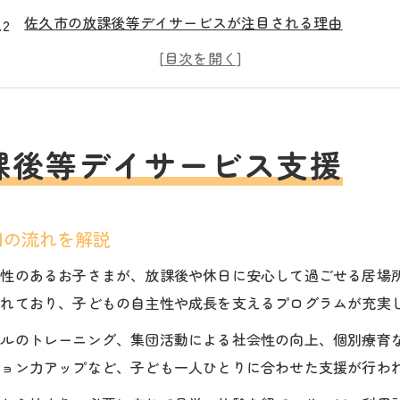
佐久市の放課後等デイサービスが注目される理由
自治体が推進する放課後等デイサービスの取り組み
地域と連携した放課後等デイサービスの特徴とは
放課後等デイサービス活用で得られる安心ポイント
自治体連携が導く放課後等デイサービスの今
課後等デイサービス支援
自治体と放課後等デイサービスの連携事例に学ぶ
放課後等デイサービス利用を促す自治体支援の現状
用の流れを解説
地域の声が反映された放課後等デイサービスの工夫
自治体との情報共有が放課後等デイサービスを強化
特性のあるお子さまが、放課後や休日に安心して過ごせる居場
されており、子どもの自主性や成長を支えるプログラムが充実
放課後等デイサービスの発展と自治体支援の役割
地域の支えとなる放課後等デイサービス活用術
キルのトレーニング、集団活動による社会性の向上、個別療育
放課後等デイサービスを地域で有効に活用する方法
ション力アップなど、子ども一人ひとりに合わせた支援が行わ
保護者が知っておきたい放課後等デイサービスの選択基