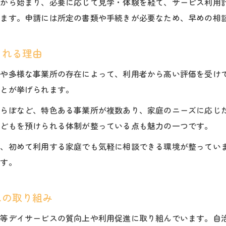
談から始まり、必要に応じて見学・体験を経て、サービス利用
放課後等デイサービスの現場で役立つサポート体制
します。申請には所定の書類や手続きが必要なため、早めの相
地域コミュニティと連携する放課後等デイサービスの魅
実際に役立つ放課後等デイサービスの体験談紹介
される理由
お子さまの成長に寄り添うデイサービスの選び方
携や多様な事業所の存在によって、利用者から高い評価を受け
成長段階に合わせた放課後等デイサービスの選び方
ことが挙げられます。
子どもの個性に合う放課後等デイサービスの特徴
ズらぼなど、特色ある事業所が複数あり、家庭のニーズに応じ
保護者が重視すべき放課後等デイサービスのポイント
子どもを預けられる体制が整っている点も魅力の一つです。
放課後等デイサービス選びで困った時の相談先
り、初めて利用する家庭でも気軽に相談できる環境が整ってい
安心して利用できる放課後等デイサービスの見極め方
ます。
放課後等デイサービス利用時の安心ポイント紹介
放課後等デイサービス利用前の確認事項まとめ
スの取り組み
安心して預けられる放課後等デイサービスの条件
後等デイサービスの質向上や利用促進に取り組んでいます。自