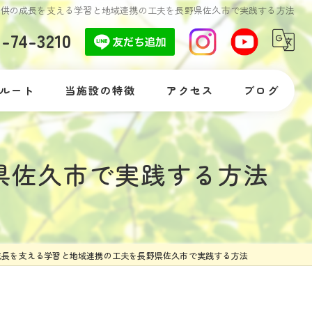
子供の成長を支える学習と地域連携の工夫を長野県佐久市で実践する方法
7-74-3210
ルート
当施設の特徴
アクセス
ブログ
自閉症
コラム
県佐久市で実践する方法
発達障がい
落ち着きがない
体験
成長を支える学習と地域連携の工夫を長野県佐久市で実践する方法
支援