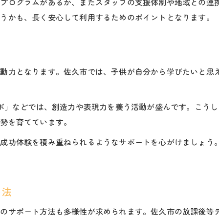
たプログラムがあるか、またスタッフの支援体制や地域との連
学びの楽しさが子供の成長を加速させる
どうかも、長く安心して利用するためのポイントとなります。
子供の成長につながる独自の学習支援法
探究心を伸ばす学習が子供の成長に貢献
発達支援が子供の成長に果たす役割
原動力となります。佐久市では、子供が自分から学びたいと思
発達支援で実感する子供の成長の変化
子供の成長を支える発達支援の方法と工夫
ラボ」などでは、創造力や表現力を養う活動が盛んです。こう
学習サポートが子供の成長に与える効果
姿勢を育てています。
子供の成長を見守る発達支援スタッフの力
、成功体験を積み重ねられるようなサポートを心がけましょう
発達支援で伸びる子供の成長のポイント
安心できる学び環境で育つ子供の力
安心できる学び場が子供の成長を促進
ト法
子供の成長に必要な学び環境の条件とは
でのサポート方法も多様性が求められます。佐久市の放課後等