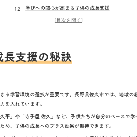
学びへの関心が高まる子供の成長支援
一人ひとりに合った子供の成長サポート法
子供の成長を伸ばす学習支援プログラム
学習を通じた子供の成長の実例紹介
地域とつながる子供の成長サポート術
成長支援の秘訣
地域連携が子供の成長に与える影響とは
子供の成長を促す地域活動参加のメリット
子供の成長を支える地域の学習サポート
子供の成長を見守る地域コミュニティの力
できる学習環境の選択が重要です。長野県佐久市では、地域の
に力を入れています。
学習と地域連携が育む子供の成長環境
独自の学習が育む子供達の未来
久平」や「寺子屋 佐久」など、子供たちが自分のペースで学
個性を尊重する学習で子供の成長を促進
るため、子供の成長へのプラス効果が期待できます。
子供の成長に役立つ特色ある学習体験