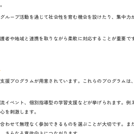
子供の成長を支える安心感と学習支援
す。
信頼できるスタッフによる子供の成長サポート
はグループ活動を通じて社会性を育む機会を設けたり、集中力
安心な環境で子供の成長が伸びる理由
家庭と地域で広がる成長の輪とは
保護者や地域と連携を取りながら柔軟に対応することが重要で
家庭と地域が連携する子供の成長支援法
。
家庭の協力が子供の成長に与える影響
地域コミュニティが子供の成長を見守る
ム
一人ひとりの子供の成長を広げる家庭の役割
習支援プログラムが用意されています。これらのプログラムは
子供の成長を広げる地域のネットワーク活用
交流イベント、個別指導型の学習支援などが挙げられます。例
奇心を刺激します。
に合わせて無理なく参加できるものを選ぶことが大切です。ま
が、さらなる意欲向上につながります。