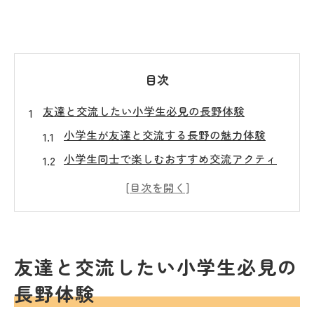
目次
友達と交流したい小学生必見の長野体験
小学生が友達と交流する長野の魅力体験
小学生同士で楽しむおすすめ交流アクティ
ビティ
友達作りに最適な長野の小学生向け体験と
は
小学生のための長野交流スポット徹底解説
友達と交流したい小学生必見の
長野県で小学生が友達を増やすコツと体験
長野体験
例