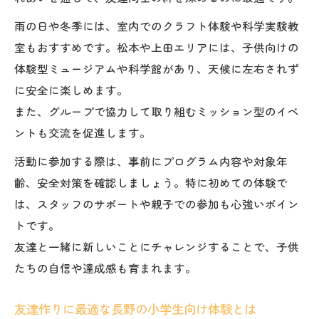
友達作りに役立つ小学生向け長野県体験例
雨の日や冬季には、室内でのクラフト体験や科学実験教
小学生が感動する長野県おすすめ交流体験
室もおすすめです。松本や上田エリアには、子供向けの
体験型ミュージアムや科学館があり、天候に左右されず
長野県で小学生が友達と挑戦できる体験紹
に安全に楽しめます。
介
また、グループで協力して取り組むミッション型のイベ
小学生同士が絆を育む長野県体験の楽しみ
ントも交流を促進します。
方
室内外で楽しめる小学生向け長野県交流術
活動に参加する際は、事前にプログラム内容や対象年
齢、安全対策を確認しましょう。特に初めての体験で
小学生が室内外で楽しめる長野県交流術
は、スタッフのサポートや親子での参加も心強いポイン
天候に左右されない小学生向け交流体験
トです。
長野県で小学生が友達と遊ぶ室内施設紹介
友達と一緒に新しいことにチャレンジすることで、子供
小学生のための長野県屋外交流術とポイン
たちの自信や達成感も育まれます。
ト
友達と一緒に過ごす長野県の交流アイディ
友達作りに最適な長野の小学生向け体験とは