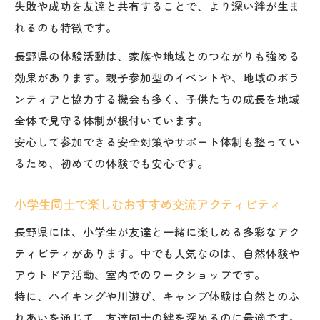
失敗や成功を友達と共有することで、より深い絆が生ま
小学生同士で盛り上がる長野県おすすめス
れるのも特徴です。
ポット
長野県の体験活動は、家族や地域とのつながりも強める
自然豊かな長野で小学生が友達と過ごす日々
効果があります。親子参加型のイベントや、地域のボラ
小学生が友達と長野の自然を満喫する方法
ンティアと協力する機会も多く、子供たちの成長を地域
長野県の自然体験で小学生の交流が深まる
全体で見守る体制が根付いています。
理由
安心して参加できる安全対策やサポート体制も整ってい
友達と一緒に楽しむ小学生向け長野自然体
るため、初めての体験でも安心です。
験
小学生が体験する長野県の自然と友情の魅
小学生同士で楽しむおすすめ交流アクティビティ
力
長野県には、小学生が友達と一緒に楽しめる多彩なアク
自然の中で小学生が友達と過ごすおすすめ
ティビティがあります。中でも人気なのは、自然体験や
時間
アウトドア活動、室内でのワークショップです。
小学生の友情を育てる長野県のおすすめ体験
特に、ハイキングや川遊び、キャンプ体験は自然とのふ
小学生の友情を深める長野県体験スポット
れあいを通じて、友達同士の絆を深めるのに最適です。