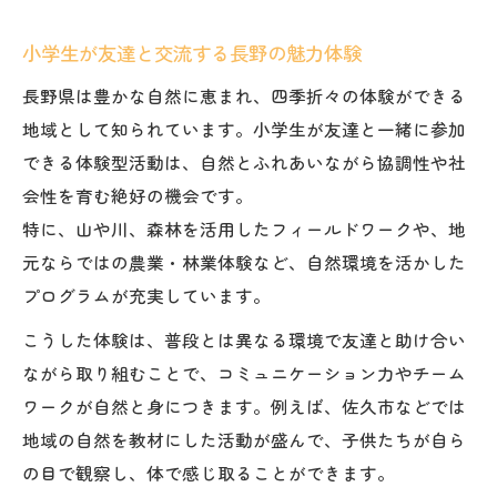
長野県で広がる小学生同士の友情物語
小学生の友情を育む長野県体験の魅力
小学生が友達と交流する長野の魅力体験
友達関係を深める小学生交流の秘訣
長野県は豊かな自然に恵まれ、四季折々の体験ができる
小学生が友情を深める長野の体験型活動
地域として知られています。小学生が友達と一緒に参加
長野県で小学生同士が絆を強くする方法
できる体験型活動は、自然とふれあいながら協調性や社
小学生の友情物語を彩る長野県交流体験
会性を育む絶好の機会です。
特に、山や川、森林を活用したフィールドワークや、地
ワクワクする小学生の遊び場を長野で発見
元ならではの農業・林業体験など、自然環境を活かした
小学生がワクワクする長野の遊び場案内
プログラムが充実しています。
友達と行きたい小学生向け長野県遊び場特
こうした体験は、普段とは異なる環境で友達と助け合い
集
ながら取り組むことで、コミュニケーション力やチーム
小学生に人気の長野県遊び場ランキング紹
ワークが自然と身につきます。例えば、佐久市などでは
介
地域の自然を教材にした活動が盛んで、子供たちが自ら
長野で小学生が友達と楽しむ遊び場選びの
の目で観察し、体で感じ取ることができます。
コツ