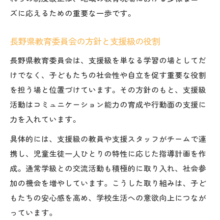
連携による学びの質向上と支援級活動
ズに応えるための重要な一歩です。
特別支援学級ガイドラインを生かした連携
知っておきたい支援級の種別と特徴のポイント
長野県教育委員会の方針と支援級の役割
支援級の種別ごとの特徴と選び方を解説
長野県教育委員会は、支援級を単なる学習の場としてだ
長野県における支援級の分類と概要を整理
けでなく、子どもたちの社会性や自立を促す重要な役割
支援級活動で対応する子どもの多様性とは
を担う場と位置づけています。その方針のもと、支援級
特別支援学校一覧と支援級の違いを知る
活動はコミュニケーション能力の育成や行動面の支援に
力を入れています。
支援級活動で意識したいポイントまとめ
具体的には、支援級の教員や支援スタッフがチームで連
携し、児童生徒一人ひとりの特性に応じた指導計画を作
成。通常学級との交流活動も積極的に取り入れ、社会参
加の機会を増やしています。こうした取り組みは、子ど
もたちの安心感を高め、学校生活への意欲向上につなが
っています。