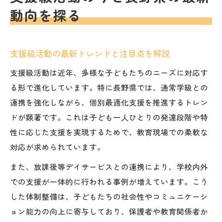
子どもの発達支援に役立つ支援級の活用法
動向を探る
支援級を活用した発達支援の具体的な実践
法
支援級活動で促す社会性と自立へのステッ
支援級活動の最新トレンドと注目点を解説
プ
支援級活動は近年、多様な子どもたちのニーズに対応す
長野県教育支援ハンドブックの活かし方
る形で進化しています。特に長野県では、通常学級との
支援級活動が子どもの個別ニーズに応える
連携を強化しながら、個別最適化支援を推進するトレン
理由
ドが顕著です。これは子ども一人ひとりの発達段階や特
発達障害への支援級活動の効果的な方法
性に応じた支援を実現するためで、教育現場での柔軟な
対応が求められています。
長野県で実践される支援級活動の工夫
現場で生まれる支援級活動の創意工夫を紹
また、放課後等デイサービスとの連携により、学校内外
介
での支援が一体的に行われる事例が増えています。こう
した体制整備は、子どもたちの社会性やコミュニケーシ
支援級活動の成功事例とその背景
ョン能力の向上に寄与しており、保護者や教育関係者か
特別支援学校と支援級の連携の取り組み