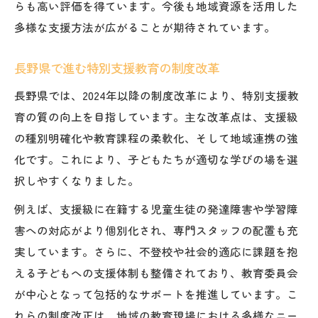
らも高い評価を得ています。今後も地域資源を活用した
支援級活動における共同作業の効果とは
多様な支援方法が広がることが期待されています。
多様な学び支援コーディネーターの実践例
自立活動を支える支援級の取り組み事例
長野県で進む特別支援教育の制度改革
支援級活動で進める自立活動の指導ポイン
長野県では、2024年以降の制度改革により、特別支援教
ト
育の質の向上を目指しています。主な改革点は、支援級
自立活動の6区分27項目を支援級で活用
の種別明確化や教育課程の柔軟化、そして地域連携の強
子どもの成長を促す支援級活動の実例
化です。これにより、子どもたちが適切な学びの場を選
支援級活動が自立支援に果たす役割を解説
択しやすくなりました。
発達支援における支援級活動の具体策
例えば、支援級に在籍する児童生徒の発達障害や学習障
通常学級との連携で広がる支援級活動の可能性
害への対応がより個別化され、専門スタッフの配置も充
支援級活動と通常学級の連携強化の工夫
実しています。さらに、不登校や社会的適応に課題を抱
える子どもへの支援体制も整備されており、教育委員会
チーム学校体制における支援級活動の意義
が中心となって包括的なサポートを推進しています。こ
支援級と通常学級の情報共有の重要性
れらの制度改正は、地域の教育現場における多様なニー