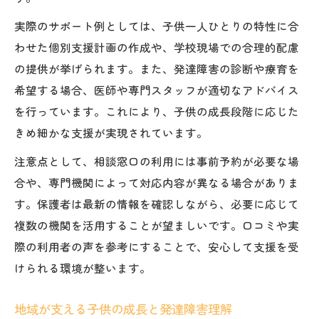
小学校時代に注目したい発達障害と子供の成長
実際のサポート例としては、子供一人ひとりの特性に合
小学生期の子供の成長と発達障害の特徴
わせた個別支援計画の作成や、学校現場での合理的配慮
長野県の小学校での子供の成長支援事例
の提供が挙げられます。また、発達障害の診断や療育を
発達障害と子供の成長を見守る教育現場
希望する場合、医師や専門スタッフが適切なアドバイス
小学校生活で大切な子供の成長サポート
を行っています。これにより、子供の成長段階に応じた
子供の成長を促す学校と家族の連携方法
きめ細かな支援が実現されています。
注意点として、相談窓口の利用には事前予約が必要な場
合や、専門機関によって対応内容が異なる場合がありま
す。保護者は最新の情報を確認しながら、必要に応じて
複数の機関を活用することが望ましいです。口コミや実
際の利用者の声を参考にすることで、安心して支援を受
けられる環境が整います。
地域が支える子供の成長と発達障害理解