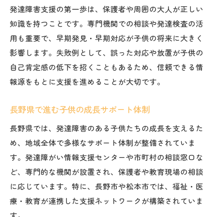
発達障害支援の第一歩は、保護者や周囲の大人が正しい
家族が知っておきたい子供の成長支援法
知識を持つことです。専門機関での相談や発達検査の活
発達障害と向き合う家族の心構えと工夫
用も重要で、早期発見・早期対応が子供の将来に大きく
子供の成長を支える家族の役割と連携
影響します。失敗例として、誤った対応や放置が子供の
発達障害理解が深まる家族のコミュニケー
自己肯定感の低下を招くこともあるため、信頼できる情
ション
報源をもとに支援を進めることが大切です。
家族で取り組む子供の成長のサポート体験
長野県で進む子供の成長サポート体制
談
安心を得るための発達障害相談先の選び方
長野県では、発達障害のある子供たちの成長を支えるた
信頼できる相談先で子供の成長を守る方法
め、地域全体で多様なサポート体制が整備されていま
す。発達障がい情報支援センターや市町村の相談窓口な
安心感につながる発達障害相談のポイント
ど、専門的な機関が設置され、保護者や教育現場の相談
子供の成長を考えた相談先選びのコツ
に応じています。特に、長野市や松本市では、福祉・医
発達障害相談で重視したいサポート体制
療・教育が連携した支援ネットワークが構築されていま
相談前に知っておきたい子供の成長情報
す。