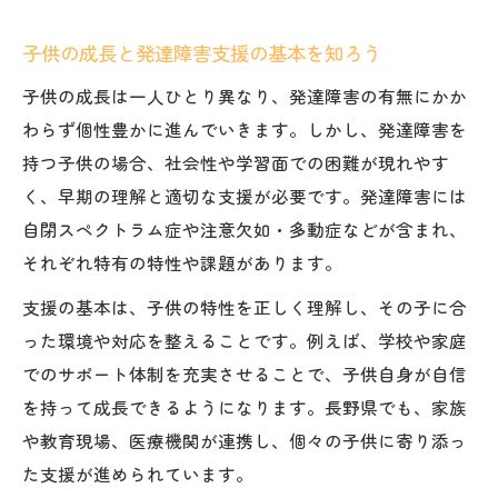
発達障害の特性と子供の成長段階を理解す
子供の成長と発達障害支援の基本を知ろう
る
子供の成長につながる子育て相談の活用法
子供の成長は一人ひとり異なり、発達障害の有無にかか
地域資源を活かした子供の成長支援策
わらず個性豊かに進んでいきます。しかし、発達障害を
持つ子供の場合、社会性や学習面での困難が現れやす
発達障害なら長野県で頼れる相談窓口はどこ
く、早期の理解と適切な支援が必要です。発達障害には
子供の成長をサポートする相談窓口の選び
自閉スペクトラム症や注意欠如・多動症などが含まれ、
方
それぞれ特有の特性や課題があります。
長野県で発達障害相談を受ける際のポイン
支援の基本は、子供の特性を正しく理解し、その子に合
ト
った環境や対応を整えることです。例えば、学校や家庭
子供の成長相談で役立つ地域機関の特徴
でのサポート体制を充実させることで、子供自身が自信
発達障害の診断と子供の成長に関する相談
を持って成長できるようになります。長野県でも、家族
信頼できる相談窓口を見極めるための視点
や教育現場、医療機関が連携し、個々の子供に寄り添っ
家族と歩む子供の成長と発達障害理解のポイン
た支援が進められています。
ト