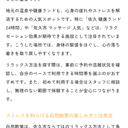
ト
地元の温泉や健康ランドも、心身の疲れやストレスを解
現代人の疲れを癒す佐久の自然活用術とは
消するための人気スポットです。特に「佐久 健康ランド
落ち着きがない現代人に効く自然活用リラ
24時間」や「佐久市 マッサージ 人気」などは、リラク
ックス法
ゼーション効果が期待できる施設として注目されていま
佐久市の自然を使ったリラックス方法の実
す。こうした場所では、身体の緊張をほぐし、心の落ち
践例
着きを取り戻しやすくなります。
疲れた心に寄り添う佐久市流自然療法の魅
リラックス方法を探す際は、事前に予約や混雑状況を確
力
認し、自分のペースで利用できる時間帯を選ぶのがおす
落ち着きがない気持ちを自然で癒す体験方
すめです。また、初めて利用する場合はスタッフに相談
法
し、無理のない範囲で体験することが安心につながりま
す。
ストレス軽減に役立つ佐久市の自然散策ル
ート
ストレスを和らげる自然散策の楽しみ方と注意点
肩こり解消にも効く佐久市リラクゼーションア
イデア
自然散策は、佐久市ならではのリラックス方法として多