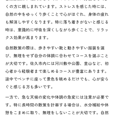
くの方に親しまれています。ストレスを感じた時には、
落ち着きがない心と肩こりを同時に癒す方
自然の中をゆっくり歩くことで心がほぐれ、身体の疲れ
法
も解消しやすくなります。特に落ち着きがないと感じる
佐久市で体験できる肩こり解消リラックス
時は、意識的に呼吸を深くしながら歩くことで、リラッ
方法
クス効果が高まります。
肩こりと落ち着きがない悩みに役立つケア
自然散策の際は、歩きやすい靴と動きやすい服装を選
術
び、無理をせず自分の体調に合わせてコースを選ぶこと
マッサージやストレッチで得るリラックス
が大切です。佐久市内には河川敷や公園、里山など、初
効果
心者から経験者まで楽しめるコースが豊富にあります。
落ち着きがない気分におすすめのリラクゼ
途中でベンチに座って景色を眺めるだけでも、心が安ら
ーション
ぐと感じる方も多いです。
ストレスが溜まる日に佐久市でできるリフレッ
一方で、急な天候の変化や体調の急変には注意が必要で
シュ法
す。特に長時間の散策を計画する場合は、水分補給や休
落ち着きがない日のストレス解消リフレッ
憩をこまめに取り、無理をしないことが大切です。自然
シュ術