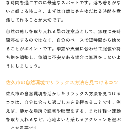
な時間を過ごすのに最適なスポットです。落ち着きがな
ス紹介
いと感じる時こそ、まずは自然に身をゆだねる時間を意
ゆったり過ごすための癒し体験選びのポイ
識して作ることが大切です。
ント
自然の癒しを取り入れる際の注意点として、無理に長時
佐久市でリラックス不足を感じたら実践すべき
間滞在するのではなく、自分のペースで短時間から始め
こと
ることがポイントです。季節や天候に合わせて服装や持
落ち着きがない時にできるリラックス習慣
ち物を調整し、体調に不安がある場合は無理をしないよ
の実践法
うにしましょう。
佐久市で手軽に始めるリラックス方法の工
夫
佐久市の自然環境でリラックス方法を見つけるコツ
リラックス不足を解消する日常の過ごし方
佐久市の自然環境を活かしたリラックス方法を見つける
アイデア
コツは、自分に合った過ごし方を見極めることです。例
落ち着きがない心が整う呼吸法と簡単スト
えば、静かな場所で読書や瞑想をする、または軽い運動
レッチ
を取り入れるなど、心地よいと感じるアクションを選ぶ
佐久市で人気のリラックス法を試すメリッ
ことが重要です。