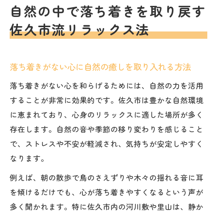
自然の中で落ち着きを取り戻す
注意点
佐久市流リラックス法
落ち着きがない時におすすめの自然体験ポ
イント
心が整う佐久市の自然スポット選びのポイ
落ち着きがない心に自然の癒しを取り入れる方法
ント
落ち着きがない心を和らげるためには、自然の力を活用
落ち着きがない時に役立つ佐久市癒し体験のす
することが非常に効果的です。佐久市は豊かな自然環境
すめ
に恵まれており、心身のリラックスに適した場所が多く
落ち着きがない時に試したい佐久市癒し体
存在します。自然の音や季節の移り変わりを感じること
験特集
で、ストレスや不安が軽減され、気持ちが安定しやすく
リラックス方法として注目される地元体験
なります。
の魅力
例えば、朝の散歩で鳥のさえずりや木々の揺れる音に耳
心のざわつきを癒す佐久市流リラクゼーシ
を傾けるだけでも、心が落ち着きやすくなるという声が
ョン術
多く聞かれます。特に佐久市内の河川敷や里山は、静か
落ち着きがない心に寄り添う体験型サービ