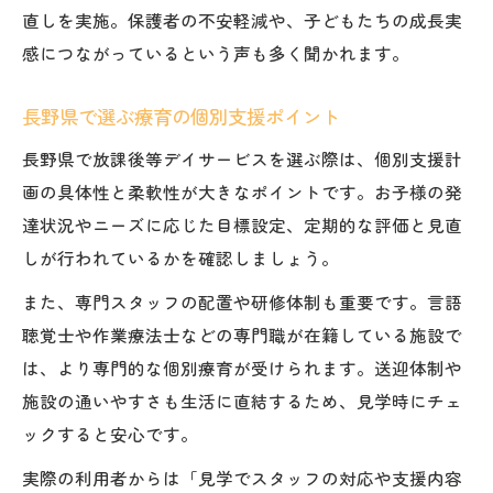
直しを実施。保護者の不安軽減や、子どもたちの成長実
最新の個別支援を体験できる魅力とは
感につながっているという声も多く聞かれます。
放課後等デイサービス個別支援の体験内容
紹介
長野県で選ぶ療育の個別支援ポイント
最新療育を体感できる個別支援の特徴
長野県で放課後等デイサービスを選ぶ際は、個別支援計
体験見学で分かる個別支援の質と雰囲気
画の具体性と柔軟性が大きなポイントです。お子様の発
放課後等デイサービス個別支援の体験予約
達状況やニーズに応じた目標設定、定期的な評価と見直
の流れ
しが行われているかを確認しましょう。
個別支援体験で安心の療育環境を実感
また、専門スタッフの配置や研修体制も重要です。言語
長野県で放課後等デイサービスの選び方ガイド
聴覚士や作業療法士などの専門職が在籍している施設で
放課後等デイサービス個別支援の選定基準
は、より専門的な個別療育が受けられます。送迎体制や
とは
施設の通いやすさも生活に直結するため、見学時にチェ
長野県で注目の個別支援の探し方
ックすると安心です。
失敗しない放課後等デイサービス個別支援
実際の利用者からは「見学でスタッフの対応や支援内容