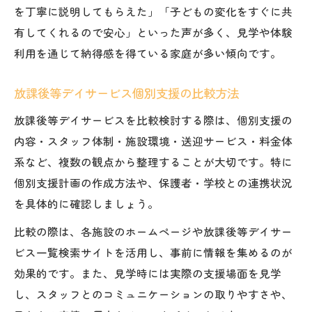
の比較
を丁寧に説明してもらえた」「子どもの変化をすぐに共
個別支援のある施設を選ぶポイント
有してくれるので安心」といった声が多く、見学や体験
放課後等デイサービス個別支援の確認方法
利用を通じて納得感を得ている家庭が多い傾向です。
お子さまに合う個別支援計画の立て方
放課後等デイサービス個別支援の比較方法
放課後等デイサービス個別支援計画作成の
流れ
放課後等デイサービスを比較検討する際は、個別支援の
内容・スタッフ体制・施設環境・送迎サービス・料金体
お子さまに最適な個別支援の見極め方
系など、複数の観点から整理することが大切です。特に
放課後等デイサービス個別支援計画の相談
個別支援計画の作成方法や、保護者・学校との連携状況
ポイント
を具体的に確認しましょう。
個別支援計画で重視すべき療育目標
比較の際は、各施設のホームページや放課後等デイサー
放課後等デイサービス個別支援の柔軟な対
ビス一覧検索サイトを活用し、事前に情報を集めるのが
応例
効果的です。また、見学時には実際の支援場面を見学
し、スタッフとのコミュニケーションの取りやすさや、