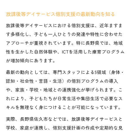
専門スタッフによる個別支援で安心の療育
放課後等デイサービス個別支援の信頼でき
放課後等デイサービス個別支援の最新動向を知る
る体制
放課後等デイサービスにおける個別支援は、近年ますま
安心して通える個別支援の選び方とは
す多様化し、子ども一人ひとりの発達や特性に合わせた
保護者が重視すべき療育の個別支援要素
アプローチが重視されています。特に長野県では、地域
放課後等デイサービス個別支援の安全対策
性を生かした自然体験や、ICTを活用した療育プログラム
が増加傾向にあります。
専門スタッフが導く理想の療育環境を探す
放課後等デイサービス個別支援と専門性の
最新の動向としては、専門スタッフによる5領域（身体・
重要性
認知・社会性・言語・生活）の個別プログラムの導入
や、家族・学校・地域との連携強化が挙げられます。こ
専門スタッフによる個別支援の魅力
れにより、子どもたちが日常生活や集団生活で必要なス
療育現場で求められる専門知識と個別支援
キルを無理なく身につけることが可能になっています。
放課後等デイサービス個別支援の相談体制
実際、長野県佐久市などでは、放課後等デイサービスと
理想的な療育環境を見極める個別支援の視
学校、家庭が連携し、個別支援計画の作成や定期的な見
点