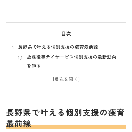
目次
長野県で叶える個別支援の療育最前線
放課後等デイサービス個別支援の最新動向
を知る
長野県で選ぶ療育の個別支援ポイント
放課後等デイサービス個別支援の比較方法
療育を支える放課後等デイサービスの選択
肢
長野県で叶える個別支援の療育
個別支援が注目される理由と今後の展望
最前線
放課後等デイサービス個別支援の安心ポイント