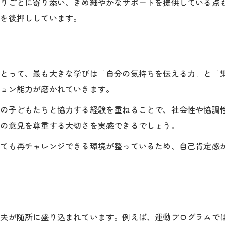
困りごとに寄り添い、きめ細やかなサポートを提供している点
佐久市で小学生に合う活用のポイント
達を後押ししています。
成長を実感できる活動の選び方
保護者が実践したい支援の工夫
体験から学ぶ小学生の社会性支援へのアプローチ
にとって、最も大きな学びは「自分の気持ちを伝える力」と「
小学生の体験を活かした社会性支援の方法
ション能力が磨かれていきます。
放課後等デイサービスで育む協調性と自立心
他の子どもたちと協力する経験を重ねることで、社会性や協調
小学生の社会性を伸ばす体験活動例
手の意見を尊重する大切さを実感できるでしょう。
実際の体験談から学ぶ小学生の成長
しても再チャレンジできる環境が整っているため、自己肯定感
社会性支援に必要な環境づくりとは
自然な成長を促す放課後等デイサービス体験記
小学生の成長を感じる放課後体験記
自然な成長を促す療育活動の実際
工夫が随所に盛り込まれています。例えば、運動プログラムで