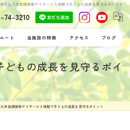
長野県佐久市放課後等デイサービス体験で子どもの成長を見守るポイント
7-74-3210
ルート
当施設の特徴
アクセス
ブログ
自閉症
コラム
子どもの成長を見守るポイ
発達障がい
落ち着きがない
体験
佐久市放課後等デイサービス体験で子どもの成長を見守るポイント
支援