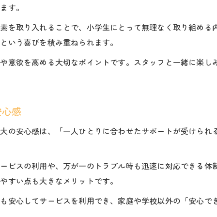
体験記から学ぶ放課後等デイサービスの役割
えます。
小学生が伸びる環境づくりの秘訣
要素を取り入れることで、小学生にとって無理なく取り組める
放課後等デイサービス体験で得た気づき
」という喜びを積み重ねられます。
佐久市で小学生に選ばれる放課後プログラムの秘訣
信や意欲を高める大切なポイントです。スタッフと一緒に楽し
小学生が選ぶ佐久市放課後プログラムの魅力
放課後等デイサービスの人気プログラム紹介
小学生の満足度が高い活動のポイント
安心感
選ばれる理由と選択基準を徹底解説
最大の安心感は、「一人ひとりに合わせたサポートが受けられ
保護者視点で見る選び方のコツ
。
サービスの利用や、万が一のトラブル時も迅速に対応できる体
しやすい点も大きなメリットです。
者も安心してサービスを利用でき、家庭や学校以外の「安心で