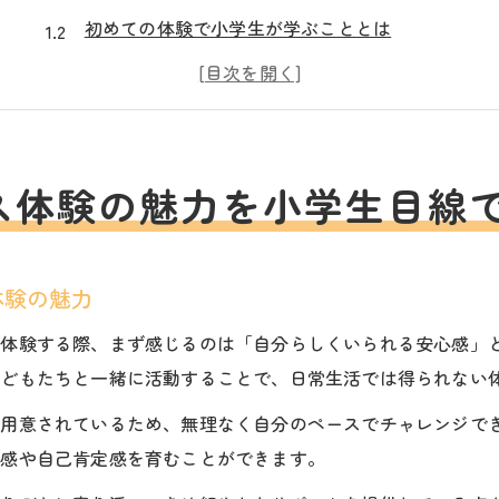
初めての体験で小学生が学ぶこととは
小学生目線で見る療育活動の楽しみ方
放課後等デイサービス体験で得られる安心感
小学生が成長するための体験プログラム紹介
小学生が安心して過ごせる佐久市の療育体験とは
ス体験の魅力を小学生目線
小学生が安心できる佐久市の療育環境の特徴
佐久市放課後等デイサービスの安心ポイント
体験の魅力
小学生の心を支える療育体験の流れ
保護者が知りたい佐久市の支援体制
を体験する際、まず感じるのは「自分らしくいられる安心感」
子どもたちと一緒に活動することで、日常生活では得られない
小学生が安心して通える施設選びの基準
成長を見守る佐久市放課後デイサービスの活用法
が用意されているため、無理なく自分のペースでチャレンジで
小学生の成長を支える活用法とは
成感や自己肯定感を育むことができます。
放課後等デイサービスでできる社会性支援