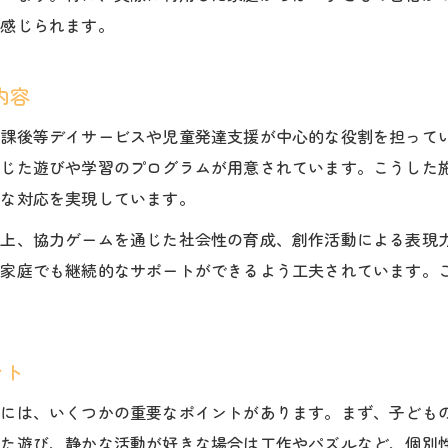
が感じられます。
福祉・小学生 遊び療育で身につく力とは
療育で伸びる福祉・小学生 遊びの工夫例
内容
遊び療育の成功事例から学ぶ成長のヒント
放課後等デイサービスや児童発達支援が中心的な役割を担って
小学生の成長に寄り添う佐久市療育の魅力
応じた遊びや学習のプログラムが用意されています。こうした
福祉・小学生 遊び療育で実感する成長の瞬間
軟な対応を実現しています。
佐久市の療育が福祉・小学生に選ばれる背景
向上、協力ゲームを通じた社会性の育成、創作活動による表現
保護者が感じる福祉・小学生 遊び療育の安心感
、家庭でも継続的なサポートができるよう工夫されています。
福祉・小学生 遊び療育が育む主体性と社会性
佐久市の療育スタッフによる福祉・小学生支援
療育選びで迷う保護者に知ってほしいこと
ント
福祉・小学生 遊び療育選びのチェックポイント
践には、いくつかの重要なポイントがあります。まず、子ども
佐久市の療育施設利用時の注意点と体験談
った遊び、静かな活動が好きな場合は工作やパズルなど、個別