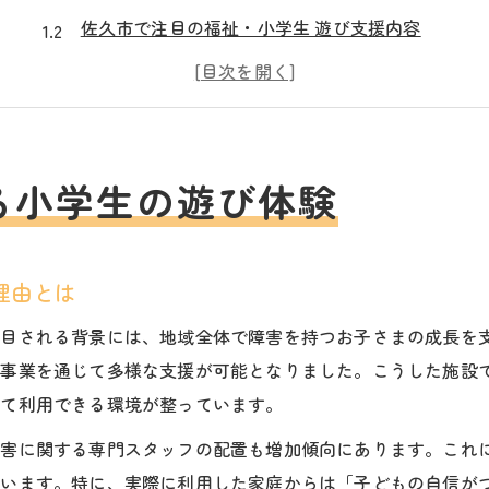
佐久市で注目の福祉・小学生 遊び支援内容
小学生が楽しめる遊び療育の実践ポイント
福祉・小学生 遊び療育の体験談と保護者の声
佐久市の療育施設が選ばれる魅力を解説
福祉視点から見る小学生と遊びの関わり
る小学生の遊び体験
福祉・小学生 遊び支援の大切な役割を考える
遊びが福祉・小学生に与える影響と成長の関係
理由とは
福祉・小学生 遊びの支援が社会性に与える効果
遊びを通じた福祉・小学生の成長支援について
注目される背景には、地域全体で障害を持つお子さまの成長を
援事業を通じて多様な支援が可能となりました。こうした施設
福祉・小学生 遊びが家庭と地域をつなぐ力
して利用できる環境が整っています。
遊び中心の療育が届ける成長のヒント
福祉・小学生 遊び療育が成長に導く理由
障害に関する専門スタッフの配置も増加傾向にあります。これ
ています。特に、実際に利用した家庭からは「子どもの自信が
遊び中心の福祉・小学生 療育プログラムの特徴