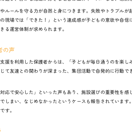
福祉・小学生 遊び療育の相談先とサポート体制
性やルールを守る力が自然と身につきます。失敗やトラブルが
保護者の福祉・小学生 遊び療育施設比較のコツ
際の現場では「できた！」という達成感が子どもの意欲や自信
福祉・小学生 遊び療育と受給者証のポイント
できる運営体制が求められます。
福祉と遊びがもたらす子どもの笑顔を支える
福祉・小学生 遊び療育が生む子どもの笑顔の理由
者の声
遊びを通じた福祉・小学生の笑顔サポート方法
達支援を利用した保護者からは、「子どもが毎日通うのを楽し
佐久市の福祉・小学生 遊び療育が実現する安心感
通じて友達との関わりが深まった、集団活動で自発的に行動で
福祉・小学生 遊び療育で大切にしたい支援姿勢
保護者とともに歩む福祉・小学生 遊び療育の魅力
な対応で安心した」といった声もあり、施設選びの重要性を感
んでしまい、なじめなかったというケースも報告されています
切です。
説