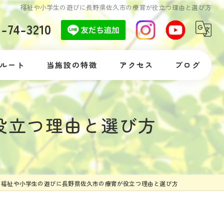
福祉や小学生の遊びに長野県佐久市の療育が役立つ理由と選び方
7-74-3210
ルート
当施設の特徴
アクセス
ブログ
自閉症
コラム
役立つ理由と選び方
発達障がい
落ち着きがない
体験
福祉や小学生の遊びに長野県佐久市の療育が役立つ理由と選び方
支援