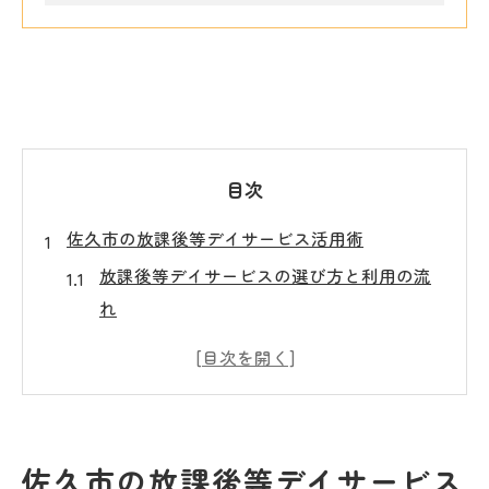
目次
佐久市の放課後等デイサービス活用術
放課後等デイサービスの選び方と利用の流
れ
福祉で広がる小学生の遊びと療育のポイン
ト
佐久市でおすすめの療育サポート体験談
児童発達支援と遊びの両立を実現する工夫
佐久市の放課後等デイサービス
安心して利用できる放課後等デイサービス