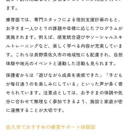
小学生が安心して過ごせる療育支援
ます。
児童発達支援と家族のサポート体制
療育面では、専門スタッフによる個別支援計画のもと、
遊びから学びへ広がる療育支援のコツ
お子さま一人ひとりの課題や目標に応じたプログラムが
放課後等デイサービスおすすめ療育プログ
実施されます。例えば、感覚統合遊びやソーシャルスキ
ラム
ルトレーニングなど、楽しく学べる内容が充実していま
福祉的アプローチで遊びと学びを両立
す。これらは長野県佐久市の地域性にも配慮され、自然
佐久市の療育支援センター活用ポイント
体験や地元のイベントと連動した活動も見られます。
小学生向け遊びを通じた学びの工夫
保護者からは「遊びながら成長を実感できた」「子ども
児童発達支援で伸ばす社会性と自己肯定感
が毎日通うのを楽しみにしている」といった声が多く寄
せられています。注意点としては、お子さまの体調や気
分に合わせて無理なく参加できるよう、施設と家庭が密
に連携することが大切です。
佐久市でおすすめの療育サポート体験談