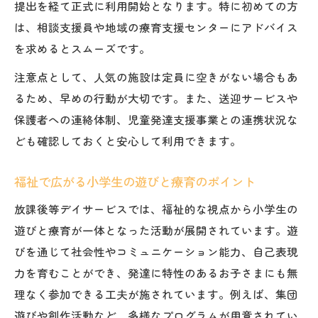
提出を経て正式に利用開始となります。特に初めての方
小学生に寄り添う居場所選びのコツ
は、相談支援員や地域の療育支援センターにアドバイス
児童発達支援施設の特徴と利用事例
を求めるとスムーズです。
福祉支援と遊びを両立するための選び方
注意点として、人気の施設は定員に空きがない場合もあ
放課後等デイサービスで叶える遊びと療育
るため、早めの行動が大切です。また、送迎サービスや
佐久市のおすすめ福祉支援活用ポイント
保護者への連絡体制、児童発達支援事業との連携状況な
発達支援と遊びの両立法を詳しく解説
ども確認しておくと安心して利用できます。
小学生の成長を支える療育環境の工夫
福祉で広がる小学生の遊びと療育のポイント
児童発達支援を活かした遊び場活用法
安心できる放課後時間を確保するには
放課後等デイサービスでは、福祉的な視点から小学生の
放課後等デイサービスの安全対策とおすす
遊びと療育が一体となった活動が展開されています。遊
め活用
びを通じて社会性やコミュニケーション能力、自己表現
力を育むことができ、発達に特性のあるお子さまにも無
福祉の視点で考える安心の遊び場選び
理なく参加できる工夫が施されています。例えば、集団
佐久市で放課後を充実させるコツ
遊びや創作活動など、多様なプログラムが用意されてい