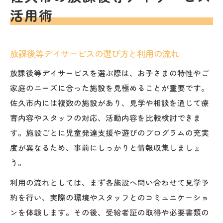
活用術
情報
発達支援を受ける小学生の遊び場事情
福祉と遊び場のバランスを考えたおすすめ
放課後等デイサービスの選び方と利用の流れ
案
放課後等デイサービスを選ぶ際は、お子さまの特性やご
放課後等デイサービスで広がる遊び体験と
家庭のニーズに合った施設を見極めることが重要です。
は
佐久市内には複数の施設があり、見学や相談を通じて療
佐久市の小学生に人気の療育遊び実例紹介
育内容やスタッフの対応、活動内容を比較検討できま
発達支援に適した遊び場選びのポイント
す。施設ごとに児童発達支援や遊びのプログラムの充実
遊びを通じた社会性や自己肯定感の育み方
度が異なるため、事前にしっかりと情報収集しましょ
う。
療育が必要な子どもに最適な居場所探し
放課後等デイサービスおすすめの選定基準
利用の流れとしては、まず各施設へ問い合わせて見学予
約を行い、実際の環境やスタッフとのコミュニケーショ
福祉的視点から考える療育の居場所づくり
ンを体験します。その後、受給者証の取得や必要書類の
佐久市発達障害児の療育サポート環境