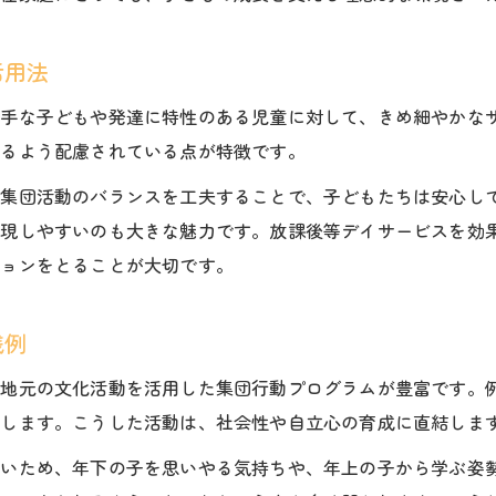
放課後等デイサービスが推奨する屋外活動
活用法
佐久市ならではの体験が生む成長の機会
異年齢交流で広がる子どもの社会性
苦手な子どもや発達に特性のある児童に対して、きめ細やかな
自然と共に育つ放課後等デイサービスの魅力
きるよう配慮されている点が特徴です。
子どもの個性を活かす放課後等デイサービス選び
と集団活動のバランスを工夫することで、子どもたちは安心し
個性を伸ばす放課後等デイサービスの選び方
実現しやすいのも大きな魅力です。放課後等デイサービスを効
集団行動が苦手な子にも合う支援方法
ションをとることが大切です。
佐久市でおすすめされる個別支援の工夫
践例
放課後等デイサービスの特徴的な取り組み
多様な子どもに対応したサポート体制
や地元の文化活動を活用した集団行動プログラムが豊富です。
集団行動が苦手な子へ佐久市でできること
験します。こうした活動は、社会性や自立心の育成に直結しま
集団行動が苦手な子どもへの支援策
多いため、年下の子を思いやる気持ちや、年上の子から学ぶ姿
放課後等デイサービス活用で安心を提供