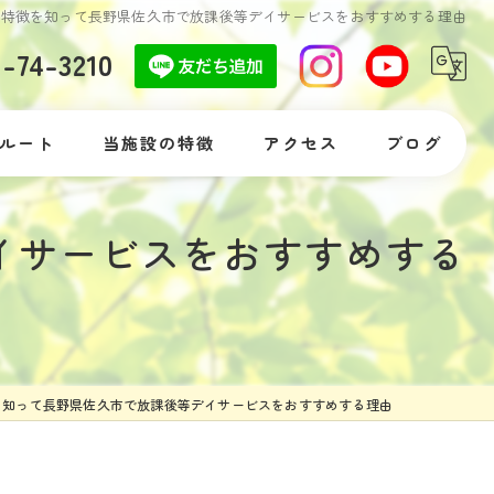
の特徴を知って長野県佐久市で放課後等デイサービスをおすすめする理由
7-74-3210
ルート
当施設の特徴
アクセス
ブログ
自閉症
コラム
イサービスをおすすめする
発達障がい
落ち着きがない
体験
を知って長野県佐久市で放課後等デイサービスをおすすめする理由
支援