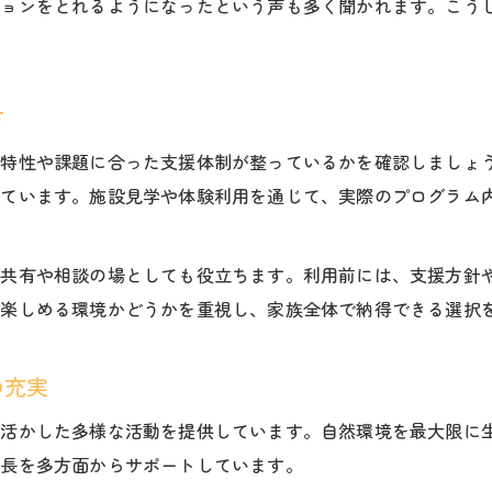
ションをとれるようになったという声も多く聞かれます。こう
佐久市独自のサポート体制の特徴
一人ひとりに寄り添う支援が魅力
方
おすすめポイントは柔軟な対応力
移住家庭に響く佐久市の集団行動支援の実例
の特性や課題に合った支援体制が整っているかを確認しましょ
移住家庭が実感する集団行動支援の良さ
れています。施設見学や体験利用を通じて、実際のプログラム
放課後等デイサービスおすすめの活用事例
佐久市に根付いた集団活動の特徴的な場面
報共有や相談の場としても役立ちます。利用前には、支援方針
保護者の声で分かる安心ポイント
く楽しめる環境かどうかを重視し、家族全体で納得できる選択
地域コミュニティと連携した支援内容
の充実
を活かした多様な活動を提供しています。自然環境を最大限に
成長を多方面からサポートしています。