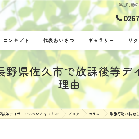
集団行動
026
コンセプト
代表あいさつ
ギャラリー
リク
長野県佐久市で放課後等デ
理由
課後等デイサービスついんずくらぶ
ブログ
コラム
集団行動の特徴