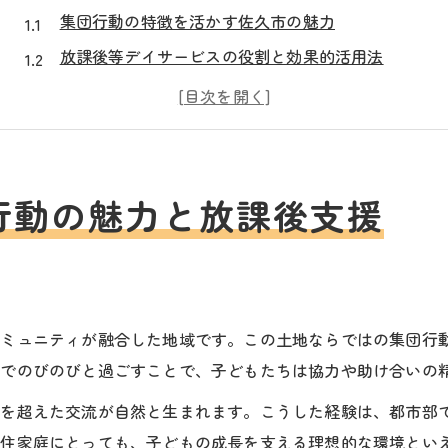
集団行動の特徴を活かす佐久市の魅力
放課後等デイサービスの役割と効果的活用法
子どもの社会性を伸ばす集団行動の実践例
放課後等デイサービスおすすめの選び方
長野県佐久市で実感できる放課後支援の充実
放課後等デイサービスおすすめ理由を深掘り
行動の魅力と放課後支援
集団行動支援が放課後等デイサービスで重要な理由
佐久市でおすすめされる放課後等デイサービスの特
子どもたちの成長に寄与する支援内容の具体例
保護者が注目したいおすすめポイントとは
コミュニティが融合した地域です。この土地ならではの集団行
中でのびのびと過ごすことで、子どもたちは協力や助け合いの
地域特性を反映した放課後の集団活動の魅力
自然豊かな佐久市が育む集団行動の特徴とは
代を超えた交流が自然と生まれます。こうした経験は、都市部
自然環境を活かす集団行動の独自性
移住家庭にとっても、子どもの成長を支える理想的な環境とい