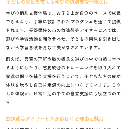
子どもの成長を支える学びの個別支援体験とは
放課後等デイサービス個別支援で伸ばす力
とは
学びの個別支援体験は、お子さまが自分のペースで成長
学びの個別支援プラン作成の重要ポイント
できるよう、丁寧に設計されたプログラムを通じて提供
放課後等デイサービスで実感する成長の変
されます。長野県佐久市の放課後等デイサービスでは、
化
遊びや学習活動を組み合わせ、子どもの興味を引き出し
ながら学習意欲を育む工夫がなされています。
子どもに合わせた学びの個別支援実例を紹
介
例えば、言葉の理解や数の概念を遊びの中で自然に学べ
支援計画と学びで実現する成長サイクル
るようにしたり、感覚統合のトレーニングを取り入れて
発達の偏りを補う支援を行うことで、子どもたちの成功
放課後の時間を豊かにする学びの工夫
体験を増やし自己肯定感の向上につなげています。こう
放課後等デイサービスで学びの楽しさを体
した体験が、日常生活の中での自立支援にも役立つので
感
す。
個別支援で広がる放課後の充実した時間
放課後等デイサービスの多彩な学びの工夫
放課後等デイサービスが選ばれる理由と魅力
例