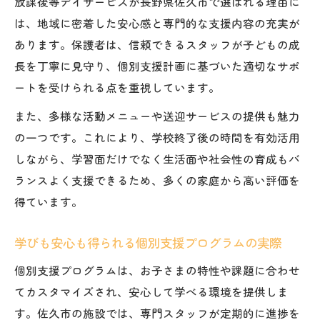
放課後等デイサービスが長野県佐久市で選ばれる理由に
個別支援が生む安心感と学びのモチベーシ
は、地域に密着した安心感と専門的な支援内容の充実が
ョン
あります。保護者は、信頼できるスタッフが子どもの成
遊びと学びを融合した個別支援の魅力
長を丁寧に見守り、個別支援計画に基づいた適切なサポ
安心感が生まれる個別支援の現場から
ートを受けられる点を重視しています。
放課後等デイサービスの現場で感じる安心
また、多様な活動メニューや送迎サービスの提供も魅力
感
の一つです。これにより、学校終了後の時間を有効活用
個別支援が築く信頼と子どもの安心な居場
しながら、学習面だけでなく生活面や社会性の育成もバ
所
ランスよく支援できるため、多くの家庭から高い評価を
放課後等デイサービス職員による手厚い個
得ています。
別支援
子どもが安心できる学びの空間作り
学びも安心も得られる個別支援プログラムの実際
個別支援の現場で生まれる親子の信頼関係
個別支援プログラムは、お子さまの特性や課題に合わせ
充実支援で実現する子どもの成長ストーリー
てカスタマイズされ、安心して学べる環境を提供しま
す。佐久市の施設では、専門スタッフが定期的に進捗を
放課後等デイサービス個別支援で叶う成長