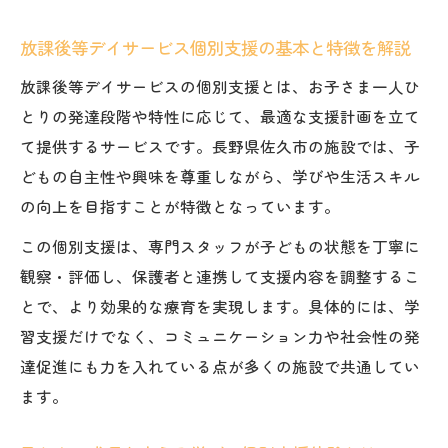
点
放課後等デイサービス個別支援の基本と特徴を解説
子どもに寄り添う学びの個別支援とは
放課後等デイサービスの個別支援とは、お子さま一人ひ
放課後等デイサービスで実現する寄り添い
とりの発達段階や特性に応じて、最適な支援計画を立て
型個別支援
て提供するサービスです。長野県佐久市の施設では、子
子どもの特性に合わせた学びと個別支援の
どもの自主性や興味を尊重しながら、学びや生活スキル
工夫
の向上を目指すことが特徴となっています。
放課後等デイサービスの個別支援がもたら
この個別支援は、専門スタッフが子どもの状態を丁寧に
す安心感
観察・評価し、保護者と連携して支援内容を調整するこ
日々の学びに役立つ個別支援の実践ポイン
とで、より効果的な療育を実現します。具体的には、学
ト
習支援だけでなく、コミュニケーション力や社会性の発
放課後等デイサービス個別支援の現場の流
達促進にも力を入れている点が多くの施設で共通してい
れ
ます。
成長を導く個別支援学びのポイント