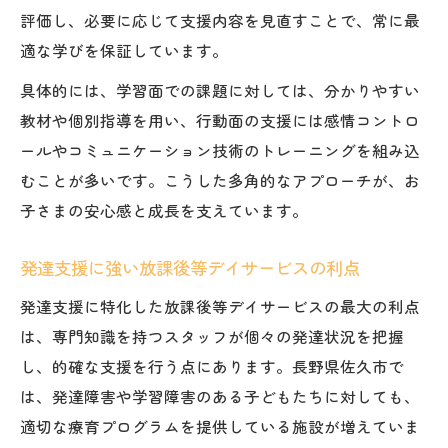
評価し、必要に応じて支援内容を見直すことで、常に最
実感
適な学びを保証しています。
学びの個別支援が導く小さな成功体験
放課後等デイサービスの実践例と成長事例
具体的には、学習面での課題に対しては、分かりやすい
教材や個別指導を用い、行動面の支援には感情コントロ
個別支援で見つかる子どもの新たな一面
ールやコミュニケーション技術のトレーニングを組み込
放課後等デイサービスが支える自信と成長
むことが多いです。こうした多角的なアプローチが、お
子さまの安心感と成長を支えています。
発達支援に強い放課後等デイサービスの利点
発達支援に特化した放課後等デイサービスの最大の利点
は、専門知識を持つスタッフが個々の発達状況を把握
し、的確な支援を行う点にあります。長野県佐久市で
は、発達障害や学習障害のある子どもたちに対しても、
適切な療育プログラムを提供している施設が増えていま