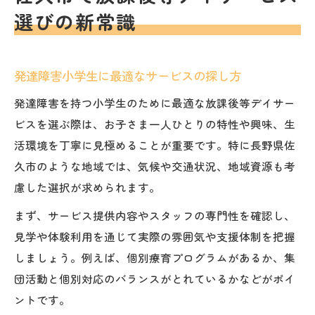
選びの新常識
発達障害小学生の習い事選択、何を重視する？
発達障害に合わせた習い事と放課後支援の
関係
発達障害小学生に最適なサービスの探し方
小学生の個性を伸ばす習い事の見極め方
発達障害を持つ小学生のために最適な放課後等デイサー
空き状況を活かした習い事選択の工夫
ビスを選ぶ際は、お子さま一人ひとりの特性や興味、生
親子で考える長期的な習い事プラン作成術
活環境を丁寧に見極めることが重要です。特に長野県佐
放課後支援と習い事のバランスを取る方法
久市のような地域では、気候や交通状況、地域資源も考
慮した選択が求められます。
放課後デイの最新空き状況と活用法を徹底解説
佐久市の空き状況と発達障害児の通所ポイ
まず、サービス提供内容やスタッフの専門性を確認し、
ント
見学や体験利用を通じて実際の雰囲気や支援体制を把握
しましょう。例えば、個別療育プログラムがあるか、集
放課後等デイサービスの空き枠活用術
団活動と個別対応のバランスがとれているかなどがポイ
習い事と放課後デイのスケジュール調整法
ントです。
失敗しない空き状況確認のタイミングとは