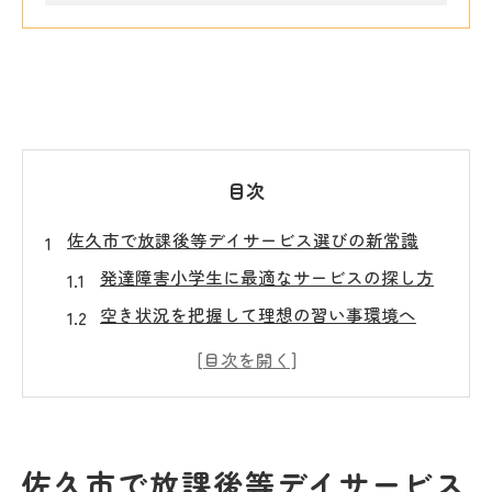
目次
佐久市で放課後等デイサービス選びの新常識
発達障害小学生に最適なサービスの探し方
空き状況を把握して理想の習い事環境へ
習い事選びと放課後等デイサービス併用の
利点
雪の多い佐久市で安心な通所先の選び方
放課後等デイサービス最新情報と保護者の
佐久市で放課後等デイサービス
声