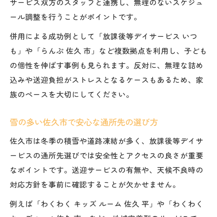
ル
サービス双方のスタッフと連携し、無理のないスケジュ
ール調整を行うことがポイントです。
習い事選択で重視すべき子どもの意欲と特
性
併用による成功例として「放課後等デイサービス いつ
も」や「らんぷ 佐久 市」など複数拠点を利用し、子ども
の個性を伸ばす事例も見られます。反対に、無理な詰め
込みや送迎負担がストレスとなるケースもあるため、家
族のペースを大切にしてください。
雪の多い佐久市で安心な通所先の選び方
佐久市は冬季の積雪や道路凍結が多く、放課後等デイサ
ービスの通所先選びでは安全性とアクセスの良さが重要
なポイントです。送迎サービスの有無や、天候不良時の
対応方針を事前に確認することが欠かせません。
例えば「わくわく キッズ ルーム 佐久 平」や「わくわく