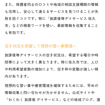
また、保護者同士の口コミや地域の相談支援機関の情報
発達障害小学生のための空き情報チェック
も活用し、安心して通えるサービスを見つけることが失
術
敗を防ぐコツです。特に「放課後等デイサービス 佐久
豊かな療育環境を求める親御さんへ伝えたいこ
市」などの検索ワードを使い、最新情報を収集すること
と
も有効です。
発達障害小学生に合う療育と習い事の選び
方
空き状況を把握して理想の習い事環境へ
放課後等デイサービスで期待できるサポー
放課後等デイサービスの空き状況は、希望する曜日や時
ト
間帯によって大きく異なります。特に佐久市では、人口
豊かな療育環境を見極めるチェックポイン
や利用希望者数の増加により、空き枠の変動が激しい傾
ト
向があります。
親子で共有したい放課後時間の過ごし方
理想的な習い事や療育環境を確保するためには、早めの
習い事選びで重視したい環境と安心感
情報収集と問い合わせが欠かせません。公式サイトや
雪が多い季節の通所先選びで押さえたいポイン
「わくわく 放課後 デイサービス」などの地域ブログ、運
ト