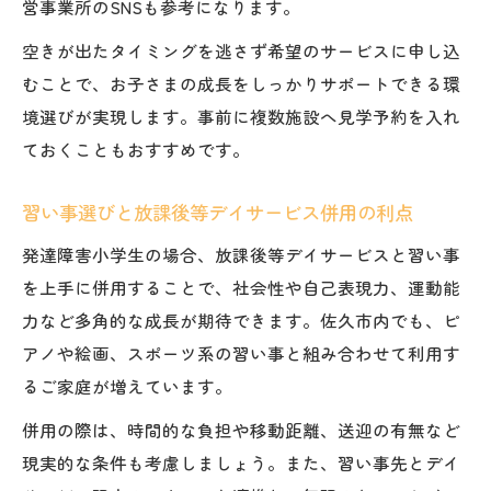
営事業所のSNSも参考になります。
雪季の通所に強い放課後等デイサービス選
空きが出たタイミングを逃さず希望のサービスに申し込
び
むことで、お子さまの成長をしっかりサポートできる環
発達障害児の安全を守る通所ルートの工夫
境選びが実現します。事前に複数施設へ見学予約を入れ
習い事とデイサービスの冬季計画ポイント
ておくこともおすすめです。
雪対策を考えた施設選びの実践アドバイス
小学生に優しい送迎体制の確認事項
習い事選びと放課後等デイサービス併用の利点
子どもの成長に寄り添う習い事探しの実践術
発達障害小学生の場合、放課後等デイサービスと習い事
発達障害小学生の成長段階に合う習い事選
を上手に併用することで、社会性や自己表現力、運動能
び
力など多角的な成長が期待できます。佐久市内でも、ピ
アノや絵画、スポーツ系の習い事と組み合わせて利用す
放課後等デイサービスと習い事の効果的併
るご家庭が増えています。
用
親子で進める習い事情報収集のポイント
併用の際は、時間的な負担や移動距離、送迎の有無など
空き状況を活かした柔軟な通所スケジュー
現実的な条件も考慮しましょう。また、習い事先とデイ