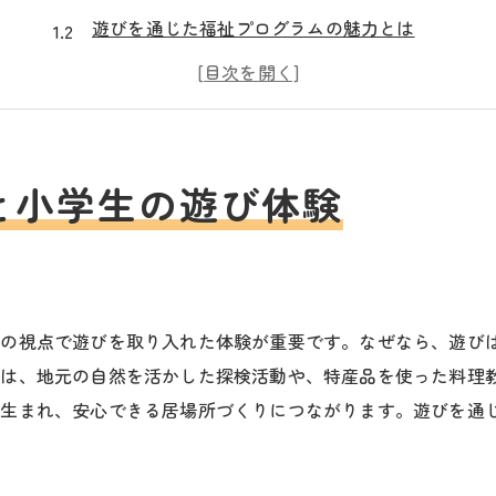
遊びを通じた福祉プログラムの魅力とは
佐久市ならではの居場所づくりと遊びの工夫
小学生が安心できる福祉活動の最新事例
地域と連携した遊びと福祉の実践ポイント
福祉・小学生支援で広がる体験学習の場
と小学生の遊び体験
子ども食堂を活用した居場所づくりの工夫
福祉・小学生が集まる子ども食堂の役割
居場所づくりに役立つ福祉プログラム事例
遊びと食の両面から福祉を支える仕組み
祉の視点で遊びを取り入れた体験が重要です。なぜなら、遊び
では、地元の自然を活かした探検活動や、特産品を使った料理
地域で進む子ども食堂と福祉活動の連携
が生まれ、安心できる居場所づくりにつながります。遊びを通
小学生が安心できる居場所の条件を考える
佐久市の子ども食堂が果たす福祉の意義
遊びを通じた小学生の社会性育成法とは