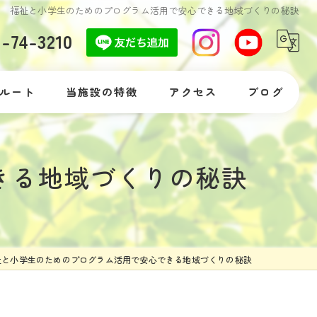
福祉と小学生のためのプログラム活用で安心できる地域づくりの秘訣
7-74-3210
ルート
当施設の特徴
アクセス
ブログ
自閉症
コラム
きる地域づくりの秘訣
発達障がい
落ち着きがない
体験
祉と小学生のためのプログラム活用で安心できる地域づくりの秘訣
支援