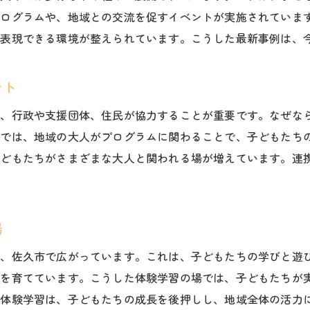
福祉プログラムの選び方と実践のポイント
プログラムや、地域との交流を促すイベントが実施されていま
放課後に楽しめる福祉と遊びの実践アイデア
を表現できる環境が整えられています。こうした最新事例は、
福祉・小学生の放課後活動実例を紹介
遊びと福祉が融合する実践アイデア集
ント
放課後に役立つ福祉プログラムの工夫点
は、行政や支援団体、住民が協力することが重要です。なぜな
地域で広がる遊び支援の最新トレンド
市では、地域の大人がプログラムに関わることで、子どもたち
小学生が主体となる放課後遊びの魅力
子どもたちがさまざまな大人と関われる場が増えています。連
安心できる居場所へ導く遊びと福祉
佐久市の支援制度を知る子育て家庭必見の内容
福祉・小学生支援制度のポイントまとめ
場
子育て家庭に役立つ佐久市の福祉情報
が、佐久市で広がっています。これは、子どもたちの学びと遊
遊びをサポートする支援制度の活用法
心を育てています。こうした体験学習の場では、子どもたちが
地域の補助金を活かした福祉プログラム
た体験学習は、子どもたちの成長を後押しし、地域全体の活力