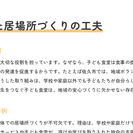
小学生向け福祉支援の申請ポイント解説
佐久市で受けられる福祉サービス一覧
た居場所づくりの工夫
福祉活動が小学生の成長に与える影響を探る
福祉・小学生の成長事例をもとに学ぶ
遊び体験が子どもに与える好影響とは
割
地域福祉活動と小学生の成長の関係性
は大切な役割を担っています。なぜなら、子ども食堂は食事の
保護者が知りたい福祉支援の成果紹介
力の発達を促進するからです。たとえば佐久市では、地域ボラ
小学生が変わる福祉プログラムの実例
こうした取り組みは、学校や家庭以外でも子どもたちが自分ら
成長を促す福祉・遊び活動の実際
学生をつなぐ子ども食堂は、地域の安心づくりに欠かせない存
遊びと学びでつなぐ地域コミュニティの新展開
福祉・小学生の遊びが生む地域の絆強化
事例
遊びと学びが連携する新しい地域活動
全体での居場所づくりが不可欠です。理由は、学校や家庭だけ
福祉プログラムで広がるコミュニティ支援
イサービスや子ども食堂が、遊びや学びを取り入れた独自の支