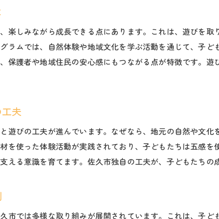
は
福祉・小学生の遊びで育つ社会性の力
は、楽しみながら成長できる点にあります。これは、遊びを取
遊び体験がもたらすコミュニケーション力
ログラムでは、自然体験や地域文化を学ぶ活動を通じて、子ど
地域活動と福祉プログラムの相乗効果
く、保護者や地域住民の安心感にもつながる点が特徴です。遊
協働遊びが生む小学生の成長ポイント
福祉現場で実践される遊び育成法の特徴
小学生の社会性発達と遊びの関係性
の工夫
福祉プログラムで安心できる地域へ導く方法
りと遊びの工夫が進んでいます。なぜなら、地元の自然や文化
福祉・小学生向けプログラムの効果を解説
食材を使った体験活動が実践されており、子どもたちは五感を
安心できる居場所づくりと福祉支援の連携
で支える意識を育てます。佐久市独自の工夫が、子どもたちの
地域全体で支える子ども福祉プログラム
小学生が安心できる環境の整え方とは
例
遊びを活用した福祉活動の広がりを探る
佐久市では多様な取り組みが展開されています。これは、子ど