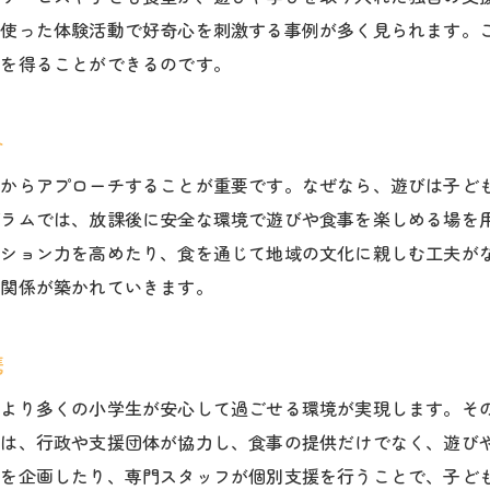
小学生が主役となる地域づくりのヒント
を使った体験活動で好奇心を刺激する事例が多く見られます。
地域ボランティアと連携した遊びの工夫
所を得ることができるのです。
遊びを通じた福祉コミュニティの未来展望
み
面からアプローチすることが重要です。なぜなら、遊びは子ど
グラムでは、放課後に安全な環境で遊びや食事を楽しめる場を
ーション力を高めたり、食を通じて地域の文化に親しむ工夫が
う関係が築かれていきます。
携
、より多くの小学生が安心して過ごせる環境が実現します。そ
では、行政や支援団体が協力し、食事の提供だけでなく、遊び
トを企画したり、専門スタッフが個別支援を行うことで、子ど