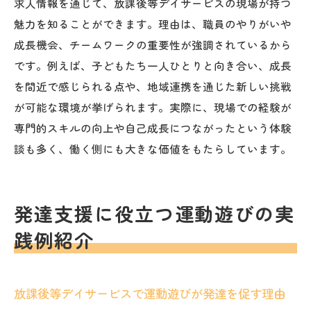
情
求人情報を通じて、放課後等デイサービスの現場が持つ
魅力を知ることができます。理由は、職員のやりがいや
柳沢運動プログラムを活かした支援の実際
成長機会、チームワークの重要性が強調されているから
放課後等デイサービスで柳沢運動プログラ
です。例えば、子どもたち一人ひとりと向き合い、成長
ム活用の実例
を間近で感じられる点や、地域連携を通じた新しい挑戦
運動遊びと集団活動の組み合わせ事例紹介
が可能な環境が挙げられます。実際に、現場での経験が
柳沢運動プログラムが子どもに与える変化
専門的スキルの向上や自己成長につながったという体験
ブログで紹介される柳沢運動プログラム体
談も多く、働く側にも大きな価値をもたらしています。
験談
求人情報から見る専門性とキャリアアップ
発達支援に役立つ運動遊びの実
長野県で注目される柳沢運動プログラムの
支援法
践例紹介
家族の安心へつながる集団活動の秘訣
放課後等デイサービスの集団活動が家族を
放課後等デイサービスで運動遊びが発達を促す理由
支える理由