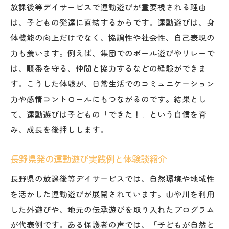
放課後等デイサービスで運動遊びが重要視される理由
運動遊びや柳沢運動プログラムによる安心
は、子どもの発達に直結するからです。運動遊びは、身
感
体機能の向上だけでなく、協調性や社会性、自己表現の
ブログで広がる家庭と施設の連携アイデア
力も養います。例えば、集団でのボール遊びやリレーで
求人から読み解く安心サポート体制の特徴
は、順番を守る、仲間と協力するなどの経験ができま
長野県で評判の集団活動支援方法
す。こうした体験が、日常生活でのコミュニケーション
放課後等デイサービス選びで家族が重視す
力や感情コントロールにもつながるのです。結果とし
る点
て、運動遊びは子どもの「できた！」という自信を育
み、成長を後押しします。
長野県発の運動遊び実践例と体験談紹介
長野県の放課後等デイサービスでは、自然環境や地域性
を活かした運動遊びが展開されています。山や川を利用
した外遊びや、地元の伝承遊びを取り入れたプログラム
が代表例です。ある保護者の声では、「子どもが自然と