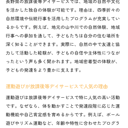
長野県の放課後等デイサービスでは、地域の自然や文化
柳沢運動プログラムを活かした放課後等デ
を活かした独自の体験が可能です。理由は、四季折々の
イサービス
自然環境や伝統行事を活用したプログラムが充実してい
子どもの成長を促す集団活動を徹底解説
るからです。例えば、地元の山や川での自然体験、地域
放課後等デイサービスの集団活動が成長に
行事への参加を通して、子どもたちは自分の住む場所を
与える影響
深く知ることができます。実際に、自然の中で友達と協
運動遊びを取り入れた放課後等デイサービ
力して活動した経験が、子どもの自信や主体性につなが
スの実践
ったという声も多く聞かれます。地域密着型の体験が、
長野市や上田市で注目の集団活動事例
子どもの発達をより豊かに支えます。
放課後等デイサービスの求人から見る現場
の取り組み
運動遊びが放課後等デイサービスで人気の理由
ブログで共有される子どもの成功体験
運動遊びは放課後等デイサービスで特に人気の高い活動
柳沢運動プログラムと集団活動の連携方法
です。なぜなら、体を動かすことで発達段階に応じた運
運動療育が放課後等デイサービスで果たす役割
動機能や自己肯定感を育めるからです。例えば、ボール
遊びやリズム運動など、年齢や特性に合わせたプログラ
放課後等デイサービスにおける運動療育の