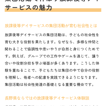
サービスの魅力
底比較
子どもプラスブログで学ぶ集団活動の工夫
求人情報から見える放課後等デイサービス
放課後等デイサービスの集団活動が育む社会性とは
の魅力
放課後等デイサービスの集団活動は、子どもの社会性を
発達支援に役立つ運動遊びの実践例紹介
育む大きな役割を果たします。なぜなら、多様な仲間と
放課後等デイサービスで運動遊びが発達を
関わることで協調性や思いやりが自然と身につくためで
促す理由
す。例えば、グループでの工作やゲームを通じて、譲り
長野県発の運動遊び実践例と体験談紹介
合いや役割分担を学ぶ場面が多くあります。こうした体
放課後等デイサービスで人気の運動療育活
験を重ねることで、子どもたちは集団の中で自分の役割
動まとめ
を理解し、他者への配慮を実践できるようになります。
ブログで話題の運動遊び支援アイデアとは
集団活動は社会性発達の基礎となる重要な機会です。
放課後等デイサービス求人が注目される現
長野県ならではの放課後等デイサービス体験談
場の工夫