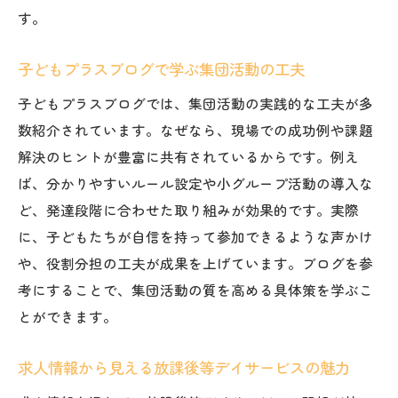
す。
コツ
柳沢運動プログラム導入施設の特徴
子どもプラスブログで学ぶ集団活動の工夫
家族が安心できる放課後等デイサービスの
子どもプラスブログでは、集団活動の実践的な工夫が多
選び方
数紹介されています。なぜなら、現場での成功例や課題
働く場所として注目の放課後等デイサービス事
解決のヒントが豊富に共有されているからです。例え
情
ば、分かりやすいルール設定や小グループ活動の導入な
放課後等デイサービスの求人動向と働き方
ど、発達段階に合わせた取り組みが効果的です。実際
の魅力
に、子どもたちが自信を持って参加できるような声かけ
集団活動支援で求められるスキルと特徴
や、役割分担の工夫が成果を上げています。ブログを参
運動遊びに携わる現場のやりがいとは
考にすることで、集団活動の質を高める具体策を学ぶこ
ブログや口コミで知る働く人のリアルな声
とができます。
柳沢運動プログラムの現場での活かし方
求人情報から見える放課後等デイサービスの魅力
長野県内で働く放課後等デイサービスの実