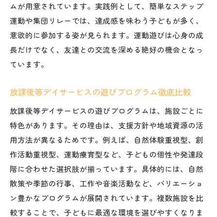
ムが用意されています。実践例として、簡単なステップ
重要性
運動や集団リレーでは、達成感を味わう子どもが多く、
運動遊びと柳沢運動プログラムの効果とは
意欲的に参加する姿が見られます。運動遊びは心身の成
長野県の放課後等デイサービスでの実践例
長だけでなく、友達との交流を深める絶好の機会となっ
求人情報から探る運動療育の現場ニーズ
ています。
放課後デイサービス遊びが発達に及ぼす影
響
放課後等デイサービスの遊びプログラム徹底比較
保護者も注目する運動療育の取り組み
放課後等デイサービスの遊びプログラムは、施設ごとに
放課後等デイサービス選びで重視したいポイン
特色があります。その理由は、支援方針や地域資源の活
ト
用方法が異なるためです。例えば、自然体験重視型、創
放課後等デイサービス選びの比較ポイント
作活動重視型、運動療育型など、子どもの個性や発達段
解説
階に合わせた選択肢が揃っています。具体的には、自然
口コミやブログで評判の集団活動事例
散策や季節の行事、工作や音楽活動など、バリエーショ
ン豊かなプログラムが展開されています。複数施設を比
運動遊びを重視した施設の選び方とは
較することで、子どもに最適な環境を選びやすくなりま
求人情報で職員体制や資格をチェックする