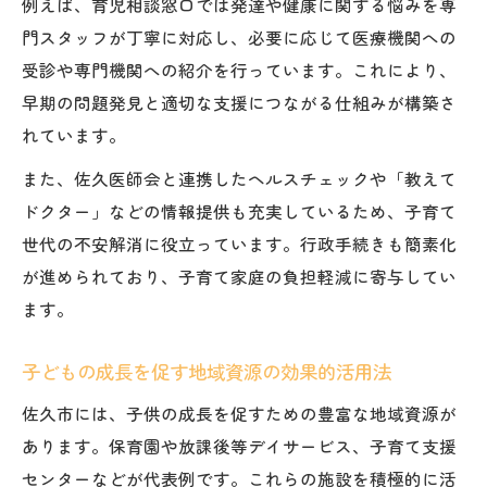
例えば、育児相談窓口では発達や健康に関する悩みを専
口
門スタッフが丁寧に対応し、必要に応じて医療機関への
専門職が教える子供の成長支援のポイント
受診や専門機関への紹介を行っています。これにより、
子供の成長課題に対応する相談活用のメリ
早期の問題発見と適切な支援につながる仕組みが構築さ
ット
れています。
子供の成長を支える発育相談の正しい利用
また、佐久医師会と連携したヘルスチェックや「教えて
方法
ドクター」などの情報提供も充実しているため、子育て
世代の不安解消に役立っています。行政手続きも簡素化
が進められており、子育て家庭の負担軽減に寄与してい
ます。
子どもの成長を促す地域資源の効果的活用法
佐久市には、子供の成長を促すための豊富な地域資源が
あります。保育園や放課後等デイサービス、子育て支援
センターなどが代表例です。これらの施設を積極的に活