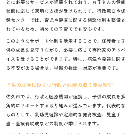
とに必要なサービスが網羅されており、お子さんの健康
ツ
状態に応じて適切な支援が受けられます。行政窓口や保
教えてドクターを活用した健康ケアの秘訣
健センターでは、育児や健康に関する相談体制も整備さ
教えてドクターで子供の成長を見守る方法
れているため、初めての子育てでも安心です。
子供の成長と健康ケアに役立つ情報の探し
このようなサポート体制を活用することで、保護者は子
方
供の成長を見守りながら、必要に応じて専門家のアドバ
教えてドクターの活用で子供の成長不安を
イスを受けることができます。特に、病気や発達に関す
解消
る不安がある場合は、早期の相談・対応が重要です。
健康と子供の成長を守る正しい知識の得方
子供の成長に役立つドクターのアドバイス
子供の成長に役立つ行政と医療の取り組み紹介
活用法
佐久市では、行政と医療機関が連携し、子供の成長を多
発育に悩んだら専門職による相談活用を
角的にサポートする取り組みが進んでいます。代表的な
子供の成長に悩むときの専門職相談の進め
ものとして、乳幼児健診や定期的な発育検査、児童手
方
当・医療費助成などの制度が挙げられます。
子供の成長と発育の悩みに寄り添う相談窓