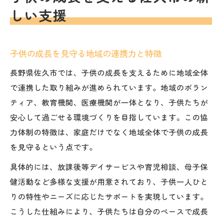
しい支援
子供の成長と健康を守る支援制度の選び方
子育て世帯へ届く健康サポートの実際
子供の成長を支える健康サポートの具体例
子供の成長を見守る地域の連携力と特徴
紹介
長野県佐久市では、子供の成長を支えるために地域全体
母子保健事業が子供の成長に与える影響と
で連携した取り組みが進められています。地域のボラン
工夫
ティア、教育機関、医療機関が一体となり、子供たちが
子供の成長と健康を守る相談窓口の活用方
安心して過ごせる環境づくりを目指しています。この協
法
力体制の特徴は、家庭だけでなく地域全体で子供の成長
地域の健康支援が子供の成長に果たす役割
を見守るという点です。
子供の成長を支える医療と保健の最新情報
具体的には、放課後等デイサービスや育児相談、母子保
地域の連携が生む子供の成長環境とは
健活動など多様な支援が用意されており、子供一人ひと
地域と医療が協力し子供の成長をサポート
りの特性やニーズに応じたサポートを実現しています。
こうした仕組みにより、子供たちは自分のペースで成長
子供の成長を促す地域コミュニティの力と