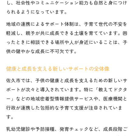
し、社会性やコミュニケーション能力も自然と身につけ
は
られるようになっています。
子供の成長に必要なネットワーク作りのコ
ツ
地域の連携によるサポート体制は、子育て世代の不安を
子供の成長に役立つ地域連携の最新事例紹
軽減し、親子が共に成長できる土壌を育てています。困
介
ったときに相談できる場所や人が身近にいることは、子
供の健やかな成長に不可欠です。
子供の成長を守るための多職種連携の意義
佐久市で安心して子供の成長を見守る方法
健康と成長を支える新しいサポートの全体像
子供の成長を安心して見守るための基本ポ
佐久市では、子供の健康と成長を支えるための新しいサ
イント
ポートが次々と導入されています。特に「教えてドクタ
子供の成長に寄り添う家庭と地域サポート
ー」などの地域密着型情報提供サービスや、医療機関と
術
行政が連携した包括的な子育て支援が注目されていま
子供の成長を守る安全な生活習慣の作り方
す。
子供の成長不安を和らげる相談先の選び方
乳幼児健診や予防接種、発育チェックなど、成長段階ご
子供の成長を支える情報収集の効率的なコ