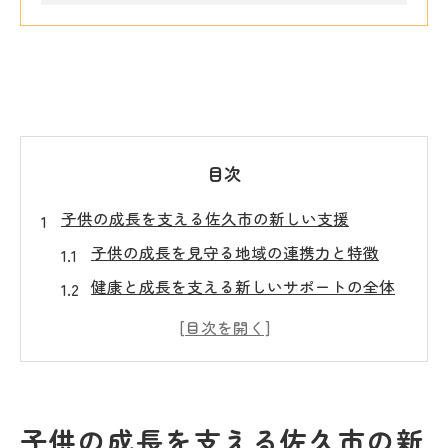
目次
子供の成長を支える佐久市の新しい支援
子供の成長を見守る地域の連携力と特徴
健康と成長を支える新しいサポートの全体
像
子供の成長に役立つ行政と医療の取り組み
紹介
子どもの成長を促す地域資源の効果的活用
子供の成長を支える佐久市の新
法