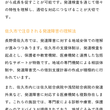
発達支援の選択肢とその活用の工夫
がら成長を促すことが可能です。発達検査を通じて個々
の特性を理解し、適切な対応につなげることが大切で
地域連携による発達障害児支援の重要性
す。
発達障害と発達検査を結ぶサポート体制
発達検査を通じた子どもの発達理解とは
佐久市で注目される発達障害の理解法
発達検査で見えてくる子どもの個性
長野県佐久市では、発達障害に対する地域全体での理解
発達障害の早期発見と発達検査の役割
が進みつつあります。佐久市の支援体制は、発達検査を
発達検査が子育てにもたらす安心感
起点とし、保護者や教育機関、医療機関と連携した包括
発達の課題を専門家と共有する意義
的なサポートが特徴です。地域の専門機関による相談体
検査後の発達支援プラン作成の流れ
制や、発達障害児への個別支援計画の作成が積極的に行
佐久市発の発達障害サポート体制紹介
われています。
発達障害児を支える佐久市の支援例
また、佐久市内には佐久総合病院や浅間総合病院の発達
発達検査後に活用できる地域サービス
外来など、発達障害に対応する医療機関も複数存在しま
す。これらの施設では、専門家による診断や療育、保護
発達支援施設と連携する安心の体制
者へのアドバイスが提供されており、地域ぐるみで子供
佐久市で発達障害支援を受けるための流れ