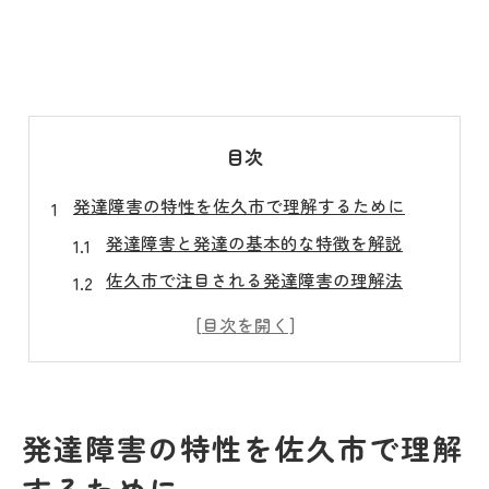
目次
発達障害の特性を佐久市で理解するために
発達障害と発達の基本的な特徴を解説
佐久市で注目される発達障害の理解法
発達障害児の特性と日常の変化に注目
発達検査が必要となるサインとは何か
家庭で実感する発達障害の特徴例
佐久市の発達検査で分かる発達障害の特徴
発達障害の特性を佐久市で理解
発達検査で明らかになる発達障害の特徴