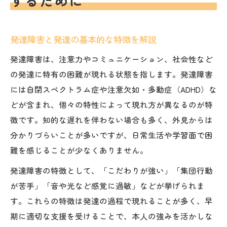
するために
佐久市の発達検査の流れと注意点
発達障害の特性を検査で具体的に理解
発達障害と発達の基本的な特徴を解説
発達検査がもたらす家族へのメリット
専門機関による発達検査のポイント解説
発達障害は、注意力やコミュニケーション、社会性など
の発達に特有の困難が現れる状態を指します。発達障害
子育て世代が知るべき発達支援の実情
には自閉スペクトラム症や注意欠如・多動症（ADHD）な
発達障害家庭が利用できる支援内容
どが含まれ、個々の特性によって現れ方が異なるのが特
佐久市で受けられる発達支援の特徴
徴です。知的な遅れを伴わない場合も多く、外見からは
発達検査後の子育てサポート体制紹介
分かりづらいことが多いですが、日常生活や学習面で困
発達障害児と向き合う地域の支援資源
難を感じることが少なくありません。
保護者に役立つ発達支援相談の方法
発達障害の特徴として、「こだわりが強い」「集団行動
佐久市における発達障害支援のポイント
が苦手」「音や光など感覚に過敏」などが挙げられま
発達障害支援の現状と今後の課題を把握
す。これらの特徴は発達の過程で現れることが多く、早
佐久市の発達検査と支援制度の実例紹介
期に適切な支援を受けることで、本人の強みを活かしな