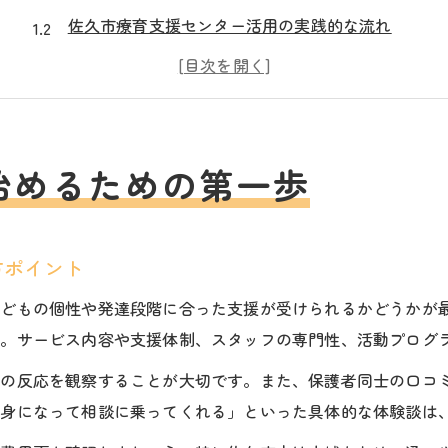
佐久市療育支援センター活用の実践的な流れ
発達支援を受けるべきか迷った時の相談窓口
佐久市発達障害支援と放課後等デイサービス連携
子育て支援センターと放課後等デイサービスの違い
グレーゾーンの悩みに寄り添う支援の選び方
始めるための第一歩
グレーゾーン児童へおすすめの支援とは何か
放課後等デイサービス選び方と発達支援の関係
方ポイント
佐久市の発達障害相談を活用した支援事例
療育支援センター求人の現場から見る支援体制
子どもの個性や発達段階に合った支援が受けられるかどうかが
す。サービス内容や支援体制、スタッフの専門性、活動プログ
放課後等デイサービスの閉鎖リスクと対策方法
放課後等デイサービスおすすめ利用術
もの反応を観察することが大切です。また、保護者同士の口コ
放課後等デイサービスおすすめの活用ステップ
親身になって相談に乗ってくれる」といった具体的な体験談は
佐久市で質の高い放課後等デイサービスを探す方法