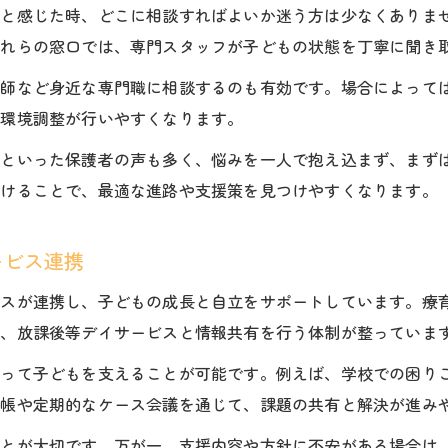
求人情報が示す支援体制の信頼度の見極め方
」と感じた時、どこに相談すればよいか迷う方は少なくありま
放課後等デイサービス閉鎖リスクの確認方法
これらの窓口では、専門スタッフが子どもの状態を丁寧に聞き
多様な支援を受けられる児童発達支援の魅力
健師など身近な専門職に相談するのも有効です。場合によって
子育て支援センター活用で広がる選択肢
や環境調整が行いやすくなります。
子育て支援センターと放課後等デイサービス連携法
」といった保護者の声も多く、悩みを一人で抱え込まず、まず
佐久市療育支援センター活用で広がる支援の幅
受けることで、最適な進路や支援策を見つけやすくなります。
放課後等デイサービスおすすめ利用法の実践例
発達障害児の家族が知るべき支援窓口まとめ
ービス連携
求人情報から探る地域の子育て支援環境
ビスが連携し、子どもの成長と自立をサポートしています。療
し、放課後等デイサービスと情報共有を行う体制が整っていま
なって子どもを支えることが可能です。例えば、学校での困り
絡帳や定期的なケース会議を通じて、課題の共有と解決が進み
ことが大切です。万が一、支援内容や方針に不安がある場合は