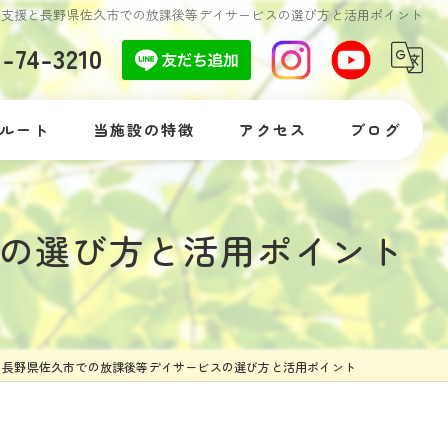
達支援と長野県佐久市での放課後等デイサービスの選び方と活用ポイント
7-74-3210
ルート
当施設の特徴
アクセス
ブログ
自閉症
コラム
の選び方と活用ポイント
発達障がい
落ち着きがない
体験
と長野県佐久市での放課後等デイサービスの選び方と活用ポイント
支援