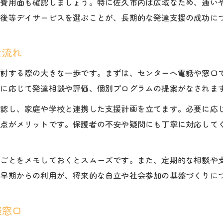
、費用面も確認しましょう。特に佐久市内は広域なため、通い
発達支援と放課後等デイサービス併用のコツ
課後等デイサービスを選ぶことが、長期的な発達支援の成功に
佐久市療育支援センターとの連携が生む効果
放課後等デイサービス求人で注目すべきポイント
な流れ
佐久市の発達障害相談とサポート体制とは
検討する際の大きな一歩です。まずは、センターへ電話や窓口
発達障害相談の流れと放課後等デイサービス活用法
要に応じて発達相談や評価、個別プログラムの提案がなされま
佐久市療育支援センターに相談するメリット
確認し、家庭や学校と連携した支援計画を立てます。必要に応
子育て支援センターとの連携で広がる支援
る点がメリットです。保護者の不安や疑問にも丁寧に対応して
佐久市の発達障害サポート体制の特徴と実績
求人情報から見る佐久市の支援現場の現状
りごとをメモしておくとスムーズです。また、定期的な相談や
地域で安心できる療育支援を見極めるコツ
。早期からの利用が、将来的な自立や社会参加の基盤づくりに
地域密着型放課後等デイサービスおすすめポイント
佐久市療育支援センターの利用者の声と体験談
談窓口