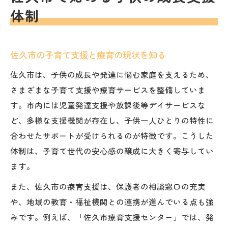
佐久市の療育支援が子育ての悩みを軽減
体制
子育て支援と療育の併用方法を知ろう
佐久市で始める療育の具体的な流れとポイ
佐久市の子育て支援と療育の現状を知る
ント
療育開始のタイミングと佐久市のサポート
佐久市は、子供の成長や発達に悩む家庭を支えるため、
体制
さまざまな子育て支援や療育サービスを整備していま
子育ての壁に向き合う佐久市の療育活用術
す。市内には児童発達支援や放課後等デイサービスな
ど、多様な支援機関が存在し、子供一人ひとりの特性に
グレーゾーンの子供への接し方を考える
合わせたサポートが受けられるのが特徴です。こうした
グレーゾーンの特徴と佐久市の子育て支援
体制は、子育て世代の安心感の醸成に大きく寄与してい
子育てにおけるグレーゾーン理解の重要性
ます。
佐久市で考える発達のグレーゾーン対応法
また、佐久市の療育支援は、保護者の相談窓口の充実
グレーゾーンの子供と向き合う佐久市の支
や、地域の教育・福祉機関との連携が進んでいる点も強
援
みです。例えば、「佐久市療育支援センター」では、発
佐久市療育を活用した接し方の工夫