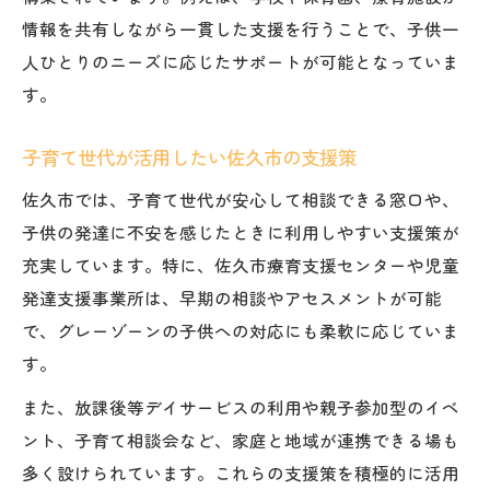
安心して子育てできる佐久市の強みとは
情報を共有しながら一貫した支援を行うことで、子供一
佐久市の強みは安心の子育て支援体制
人ひとりのニーズに応じたサポートが可能となっていま
子育て世代が選ぶ佐久市の安心ポイント
す。
佐久市の療育と子育てサポートの充実度
子育て世代が活用したい佐久市の支援策
佐久市で安心して子育てできる理由に迫る
佐久市では、子育て世代が安心して相談できる窓口や、
子育てしやすさが際立つ佐久市の魅力
子供の発達に不安を感じたときに利用しやすい支援策が
充実しています。特に、佐久市療育支援センターや児童
発達支援事業所は、早期の相談やアセスメントが可能
で、グレーゾーンの子供への対応にも柔軟に応じていま
す。
また、放課後等デイサービスの利用や親子参加型のイベ
ント、子育て相談会など、家庭と地域が連携できる場も
多く設けられています。これらの支援策を積極的に活用