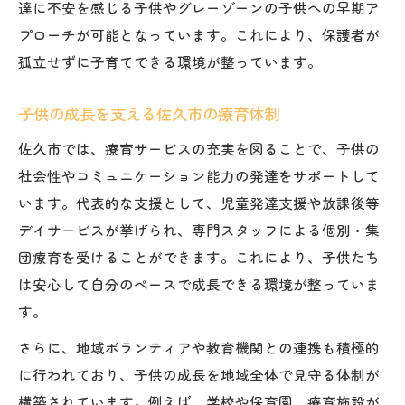
達に不安を感じる子供やグレーゾーンの子供への早期ア
地域が育む佐久市の子育て支援の魅力
プローチが可能となっています。これにより、保護者が
佐久市の地域力が子育てを後押しする理由
孤立せずに子育てできる環境が整っています。
子育て支援と療育の地域連携が強み
子供の成長を支える佐久市の療育体制
地域一体で支える佐久市の療育支援
佐久市の放課後等デイサービスが果たす役
佐久市では、療育サービスの充実を図ることで、子供の
割
社会性やコミュニケーション能力の発達をサポートして
います。代表的な支援として、児童発達支援や放課後等
子育てしやすい佐久市の地域サポート体制
デイサービスが挙げられ、専門スタッフによる個別・集
佐久市療育を通じた子供の自己肯定感向上
団療育を受けることができます。これにより、子供たち
佐久市療育が子供の自己肯定感を育む理由
は安心して自分のペースで成長できる環境が整っていま
子育て支援で伸ばす自己肯定感のポイント
す。
佐久市で実践する成功体験重視の療育
さらに、地域ボランティアや教育機関との連携も積極的
療育と子育てが繋ぐ自己肯定感アップ法
に行われており、子供の成長を地域全体で見守る体制が
佐久市療育支援センターの取り組みを紹介
構築されています。例えば、学校や保育園、療育施設が